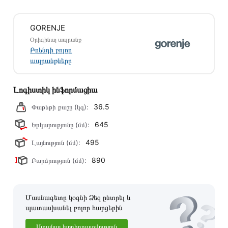
Մեր պրոֆեսիոնալ մենեջերները կմշակեն պատվերը և
GORENJE
կկապվեն ձեզ հետ՝ համաձայնեցնելու առաքման
Օրիգինալ ապրանք
պայմանները։ Նախքան առցանց պատվեր տեղադրելը,
Բրենդի բոլոր
խորհուրդ ենք տալիս կարդալ նկարագրությունը,
ապրանքները
բնութագրերը և կարծիքները:
Տվյալ ապրանքը սետիֆիկացված է և համպատասխանում է
Լոգիստիկ ինֆորմացիա
բոլոր ստանդարտներին։ Գնված ապրանքի վերադարձը
36.5
կատարվում է 14 օրվա ընթացքում:
Փաթեթի քաշը (կգ):
645
Երկարությունը (մմ):
495
Լայնություն (մմ):
890
Բարձրություն (մմ):
Մասնագետը կօգնի Ձեզ ընտրել և
պատասխանել բոլոր հարցերին
Ստանալ խորհրդատվություն