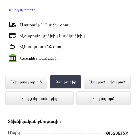
Կարդալ բոլորը
Առաքումը 1-2 աշխ․ օրում
Վճարումը կանխիկ և անկանխիկ
Վերադարձը 14 օրում
Ապառիկի պայմաններ
Ներկառուցվող Սպասք Լվացող Մեքենա
Նկարագրություն
Բնութագիր
Առաքում և վճարում
GORENJE GI520E15X ներկայացված է
Վերցնել խանութից
Վերադարձ
Technomix առցանց խանութում լավագույն
գնով 259 000 դրամ
Տեխնիկական բնութագիր
Մոդել
GI520E15X