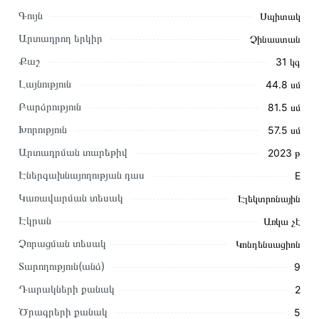
Գույն
Սպիտակ
Արտադրող երկիր
Չինաստան
Քաշ
31 կգ
Լայնություն
44.8 սմ
Բարձրություն
81.5 սմ
Խորություն
57.5 սմ
Արտադրման տարեթիվ
2023 թ
Էներգախնայողության դաս
E
Այս ապրանքը գնելու համար սեղմեք
«Ավելացնել
Կառավարման տեսակ
Էլեկտրոնային
զամբյուղին»
կամ սեղմեք
«Արագ պատվեր»
կոճակը:
Էկրան
Առկա չէ
Կարող եք նաև պատվիրել՝ զանգահարելով կայքում նշված
կոնտակտային համարներին։
Չորացման տեսակ
Կոնդենսացիոն
Տարողություն(անձ)
9
Կայքում տվյալ ապրանքի՝ Ներկառուցվող Սպասք Լվացող
Մեքենա GORENJE GI520E15X առաքման և վճարման
Դարակների քանակ
2
պայմանները վավեր են և իրական են Հայաստանի ողջ
Ծրագրերի քանակ
5
տարածքում։