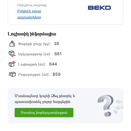
Օրիգինալ ապրանք
պայմանները։ Նախքան առցանց պատվեր տեղադրելը,
Բրենդի բոլոր
խորհուրդ ենք տալիս կարդալ նկարագրությունը,
ապրանքները
բնութագրերը և կարծիքները:
Տվյալ ապրանքը սետիֆիկացված է և համպատասխանում է
Լոգիստիկ ինֆորմացիա
բոլոր ստանդարտներին։ Գնված ապրանքի վերադարձը
39
կատարվում է 14 օրվա ընթացքում:
Փաթեթի քաշը (կգ):
661
Երկարությունը (մմ):
644
Լայնություն (մմ):
859
Բարձրություն (մմ):
Մասնագետը կօգնի Ձեզ ընտրել և
պատասխանել բոլոր հարցերին
Ստանալ խորհրդատվություն