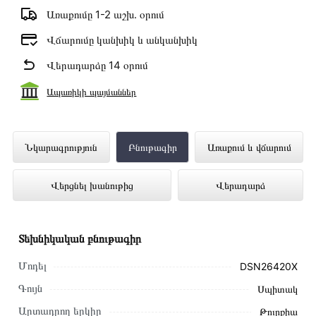
Առաքումը 1-2 աշխ․ օրում
Վճարումը կանխիկ և անկանխիկ
Վերադարձը 14 օրում
Ապառիկի պայմաններ
Ներկառուցվող Սպասք Լվացող Մեքենա
Նկարագրություն
Բնութագիր
Առաքում և վճարում
BEKO DSN26420X ներկայացված է
Վերցնել խանութից
Վերադարձ
Technomix առցանց խանութում լավագույն
գնով 213 000 դրամ
Տեխնիկական բնութագիր
Մոդել
DSN26420X
Գույն
Սպիտակ
Արտադրող երկիր
Թուրքիա