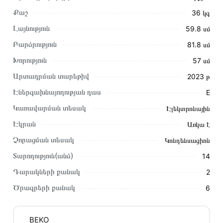
Քաշ
36 կգ
Լայնություն
59.8 սմ
Բարձրություն
81.8 սմ
Խորություն
57 սմ
Արտադրման տարեթիվ
2023 թ
Էներգախնայողության դաս
E
Այս ապրանքը գնելու համար սեղմեք
«Ավելացնել
Կառավարման տեսակ
Էլեկտրոնային
զամբյուղին»
կամ սեղմեք
«Արագ պատվեր»
կոճակը:
Էկրան
Առկա է
Կարող եք նաև պատվիրել՝ զանգահարելով կայքում նշված
կոնտակտային համարներին։
Չորացման տեսակ
Կոնդենսացիոն
Տարողություն(անձ)
14
Կայքում տվյալ ապրանքի՝ Ներկառուցվող Սպասք Լվացող
Մեքենա BEKO DSN26420X առաքման և վճարման
Դարակների քանակ
2
պայմանները վավեր են և իրական են Հայաստանի ողջ
Ծրագրերի քանակ
6
տարածքում։
Մեր պրոֆեսիոնալ մենեջերները կմշակեն պատվերը և
BEKO
կկապվեն ձեզ հետ՝ համաձայնեցնելու առաքման