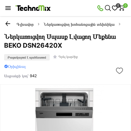
0
0
Գլխավոր
Ներկառուցվող խոհանոցային տեխնիկա
Ներ
Ներկառուցվող Սպասք Լվացող Մեքենա
BEKO DSN26420X
Գրել կարծիք
Բացակայում է պահեստում
Օրիգինալ
Ապրանքի կոդ՝
942