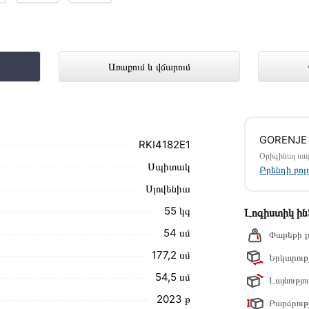
I4182E1 ներկայացված է Technomix ա
Առաքում և վճարում
մ սեղմեք
«Արագ պատվեր»
կոճակը: Կարող եք
GORENJE
ամարներին։
RKI4182E1
Օրիգինալ ա
Սպիտակ
 RKI4182E1 առաքման և վճարման պայմանները
Բրենդի բո
Սլովենիա
ձեզ հետ՝ համաձայնեցնելու առաքման
55 կգ
Լոգիստիկ ի
նք տալիս կարդալ նկարագրությունը,
54 սմ
Փաթեթի ք
177,2 սմ
Երկարությ
ր ստանդարտներին։ Գնված ապրանքի
54,5 սմ
Լայնությու
2023 թ
Բարձրությ