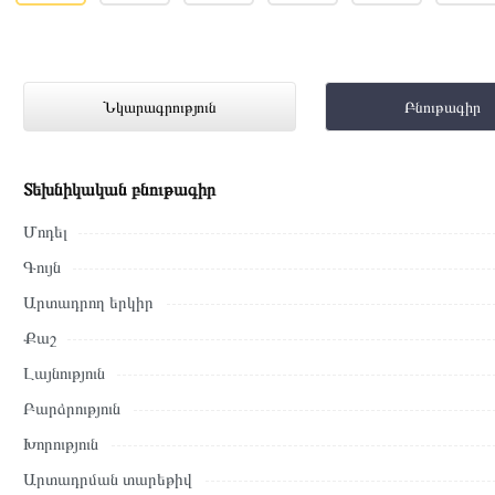
Ներկառուցվող Սառնարան GORENJE RK
Նկարագրություն
Բնութագիր
329 000 դրամ
Տեխնիկական բնութագիր
Այս ապրանքը գնելու համար սեղմեք
«Ավելացնել զամբյուղին»
կա
նաև պատվիրել՝ զանգահարելով կայքում նշված կոնտակտային հ
Մոդել
Գույն
Կայքում տվյալ ապրանքի՝ Ներկառուցվող Սառնարան GORENJE
վավեր են և իրական են Հայաստանի ողջ տարածքում։
Արտադրող երկիր
Մեր պրոֆեսիոնալ մենեջերները կմշակեն պատվերը և կկապվեն 
Քաշ
պայմանները։ Նախքան առցանց պատվեր տեղադրելը, խորհուրդ ե
Լայնություն
բնութագրերը և կարծիքները:
Բարձրություն
Տվյալ ապրանքը սետիֆիկացված է և համպատասխանում է բոլո
Խորություն
վերադարձը կատարվում է 14 օրվա ընթացքում:
Արտադրման տարեթիվ