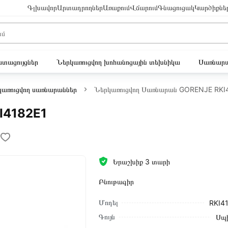
Գլխավոր
Արտադրողներ
Առաքում
Վճարում
Գնացուցակ
Կարծիքնե
ւստացույցներ
Ներկառուցվող խոհանոցային տեխնիկա
Սառնարա
կառուցվող սառնարաններ
Ներկառուցվող Սառնարան GORENJE RKI
I4182E1
Երաշխիք 3 տարի
Բնութագիր
Մոդել
RKI4
Գույն
Սպ