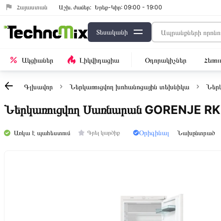
Հայաստան
Աշխ․ ժամեր:
Երեք-Կիր: 09:00 - 19:00
Տեսականի
Ակցիաներ
Լիկվիդացիա
Օդորակիչներ
Հեռո
Գլխավոր
Ներկառուցվող խոհանոցային տեխնիկա
Ներ
Ներկառուցվող Սառնարան GORENJE RK
Օրիգինալ
Առկա է պահեստում
Նախընտրած
Գրել կարծիք