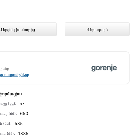
ռցանց խանութում լավագույն գնով
Վերցնել խանութից
Վերադարձ
պրանք
լոր ապրանքները
նֆորմացիա
աշը (կգ):
57
ունը (մմ):
650
ն (մմ):
585
ուն (մմ):
1835