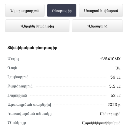
Ներկառուցվող սալօջախ TESLA
Նկարագրություն
Բնութագիր
Առաքում և վճարում
HV6410MX ներկայացված է Technomix
Վերցնել խանութից
Վերադարձ
առցանց խանութում լավագույն գնով 142
800 դրամ
Տեխնիկական բնութագիր
Մոդել
HV6410MX
Գույն
Սև
Լայնություն
59 սմ
Բարձրություն
5,5 սմ
Խորություն
52 սմ
Արտադրման տարեթիվ
2023 թ
Կառավարման տեսակը
Սենսորային
Ծածկույթ
Ապակեկերամիկական