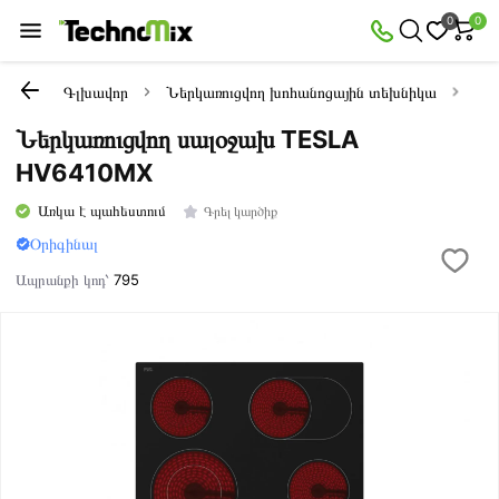
0
0
Գլխավոր
Ներկառուցվող խոհանոցային տեխնիկա
Ներ
Ներկառուցվող սալօջախ TESLA
HV6410MX
Առկա է պահեստում
Գրել կարծիք
Օրիգինալ
Ապրանքի կոդ՝
795