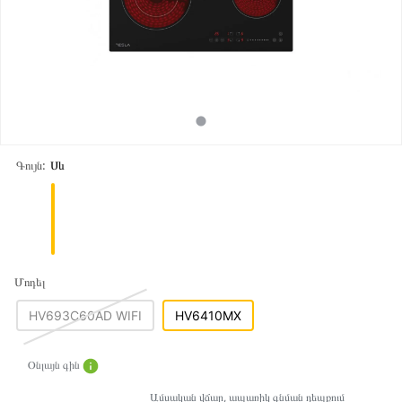
Գույն:
Սև
Մոդել
HV693C60AD WIFI
HV6410MX
Օնլայն գին
Ամսական վճար, ապառիկ գնման դեպքում