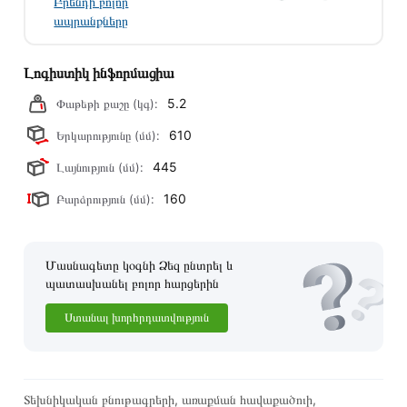
Բրենդի բոլոր
Մեր պրոֆեսիոնալ մենեջերները կմշակեն պատվերը և
ապրանքները
կկապվեն ձեզ հետ՝ համաձայնեցնելու առաքման
պայմանները։ Նախքան առցանց պատվեր տեղադրելը,
Լոգիստիկ ինֆորմացիա
խորհուրդ ենք տալիս կարդալ նկարագրությունը,
բնութագրերը և կարծիքները:
5.2
Փաթեթի քաշը (կգ):
Տվյալ ապրանքը սետիֆիկացված է և համպատասխանում է
610
Երկարությունը (մմ):
բոլոր ստանդարտներին։ Գնված ապրանքի վերադարձը
445
Լայնություն (մմ):
կատարվում է 14 օրվա ընթացքում:
160
Բարձրություն (մմ):
Մասնագետը կօգնի Ձեզ ընտրել և
պատասխանել բոլոր հարցերին
Ստանալ խորհրդատվություն
Տեխնիկական բնութագրերի, առաքման հավաքածուի,