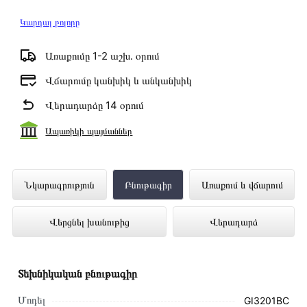
Կարդալ բոլորը
Առաքումը 1-2 աշխ․ օրում
Վճարումը կանխիկ և անկանխիկ
Վերադարձը 14 օրում
Ապառիկի պայմաններ
Ներկառուցվող սալօջախ GORENJE
Նկարագրություն
Բնութագիր
Առաքում և վճարում
GI3201BC ներկայացված է Technomix
Վերցնել խանութից
Վերադարձ
առցանց խանութում լավագույն գնով 178
000 դրամ
Տեխնիկական բնութագիր
Մոդել
GI3201BC