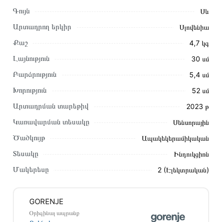
Գույն
Սև
Արտադրող երկիր
Սլովենիա
Քաշ
4,7 կգ
Լայնություն
30 սմ
Բարձրություն
5,4 սմ
Խորություն
52 սմ
Արտադրման տարեթիվ
2023 թ
Կառավարման տեսակը
Սենսորային
Այս ապրանքը գնելու համար սեղմեք
«Ավելացնել
Ծածկույթ
Ապակեկերամիկական
զամբյուղին»
կամ սեղմեք
«Արագ պատվեր»
կոճակը:
Տեսակը
Ինդուկցիոն
Կարող եք նաև պատվիրել՝ զանգահարելով կայքում նշված
կոնտակտային համարներին։
Մակերեսը
2 (Էլեկտրական)
Կայքում տվյալ ապրանքի՝ Ներկառուցվող սալօջախ
GORENJE GI3201BC առաքման և վճարման պայմանները
GORENJE
վավեր են և իրական են Հայաստանի ողջ տարածքում։
Օրիգինալ ապրանք