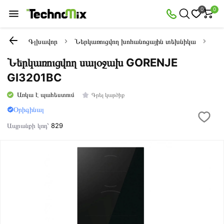
0
0
Գլխավոր
Ներկառուցվող խոհանոցային տեխնիկա
Ներ
Ներկառուցվող սալօջախ GORENJE
GI3201BC
Առկա է պահեստում
Գրել կարծիք
Օրիգինալ
Ապրանքի կոդ՝
829