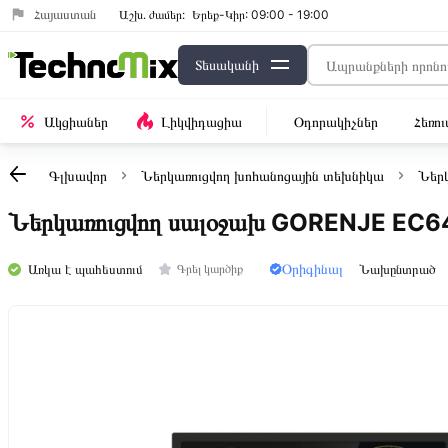
Հայաստան
Աշխ․ ժամեր:
Երեք-Կիր: 09:00 - 19:00
Տեսականի
Ակցիաներ
Լիկվիդացիա
Օդորակիչներ
Հեռո
Գլխավոր
Ներկառուցվող խոհանոցային տեխնիկա
Ներկ
Ներկառուցվող սալօջախ GORENJE EC
Օրիգինալ
Առկա է պահեստում
Նախընտրած
Գրել կարծիք