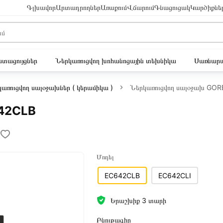
Գլխավոր
Արտադրողներ
Առաքում
Վճարում
Գնացուցակ
Կարծիքնե
ւստացույցներ
Ներկառուցվող խոհանոցային տեխնիկա
Սառնարա
առուցվող սալօջախներ ( կերամիկա )
Ներկառուցվող սալօջախ GO
642CLB
Մոդել
EC642CLB
EC642CLI
Երաշխիք 3 տարի
Բնութագիր