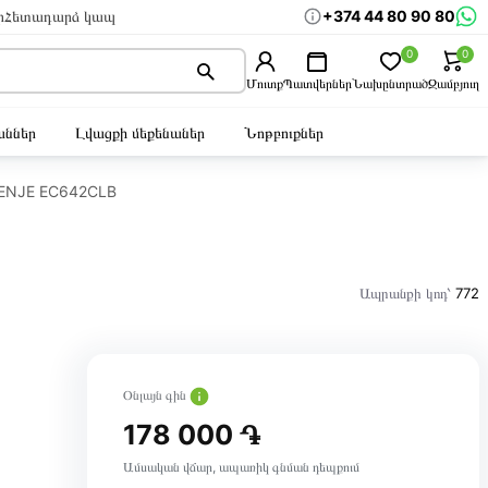
+374 44 80 90 80
ր
Հետադարձ կապ
0
0
Մուտք
Պատվերներ
Նախընտրած
Զամբյուղ
ններ
Լվացքի մեքենաներ
Նոթբուքներ
RENJE EC642CLB
Ապրանքի կոդ՝
772
Օնլայն գին
178 000 ֏
Ամսական վճար, ապառիկ գնման դեպքում