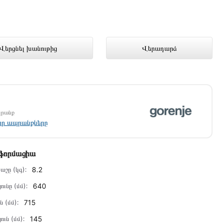
անց խանութում լավագույն գնով 178
Վերցնել խանութից
Վերադարձ
պրանք
լոր ապրանքները
նֆորմացիա
աշը (կգ):
8.2
ունը (մմ):
640
ն (մմ):
715
ուն (մմ):
145