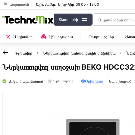
Հայաստան
Աշխ․ ժամեր:
Երեք-Կիր: 09:00 - 19:00
Տեսականի
Ակցիաներ
Լիկվիդացիա
Օդորակիչներ
Հեռո
Գլխավոր
Ներկառուցվող խոհանոցային տեխնիկա
Ներկ
Ներկառուցվող սալօջախ BEKO HDCC3
Օրիգինալ
Առկա է պահեստում
Նախընտրած
Գրել կարծիք