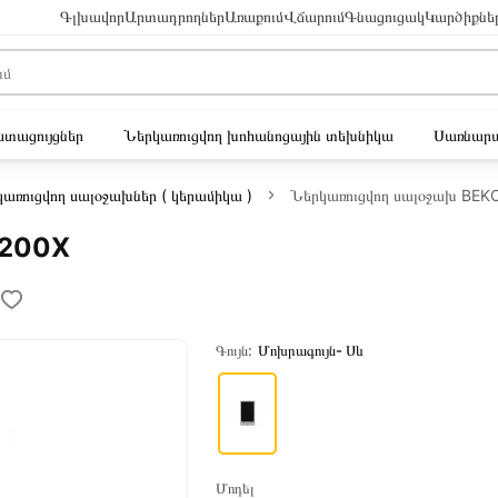
Գլխավոր
Արտադրողներ
Առաքում
Վճարում
Գնացուցակ
Կարծիքնե
ւստացույցներ
Ներկառուցվող խոհանոցային տեխնիկա
Սառնարա
առուցվող սալօջախներ ( կերամիկա )
Ներկառուցվող սալօջախ BE
2200X
Գույն:
Մոխրագույն- Սև
Մոդել