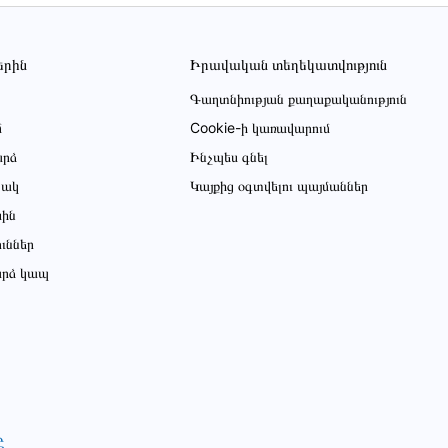
երին
Իրավական տեղեկատվություն
Գաղտնիության քաղաքականություն
մ
Cookie-ի կառավարում
րձ
Ինչպես գնել
ցակ
Կայքից օգտվելու պայմաններ
սին
ուններ
րձ կապ
Ը