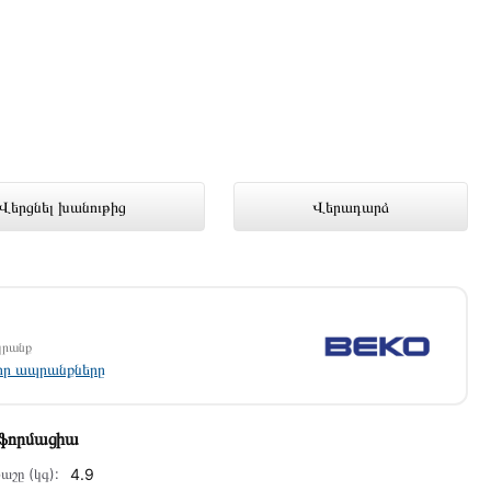
նց խանութում լավագույն գնով 85
Վերցնել խանութից
Վերադարձ
պրանք
լոր ապրանքները
նֆորմացիա
աշը (կգ):
4.9