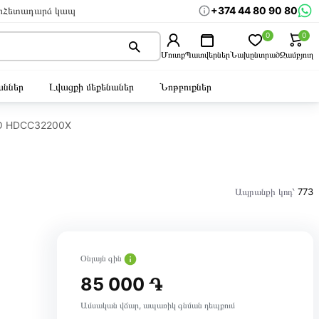
+374 44 80 90 80
ր
Հետադարձ կապ
0
0
Մուտք
Պատվերներ
Նախընտրած
Զամբյուղ
ններ
Լվացքի մեքենաներ
Նոթբուքներ
KO HDCC32200X
Ապրանքի կոդ՝
773
Օնլայն գին
85 000 ֏
Ամսական վճար, ապառիկ գնման դեպքում