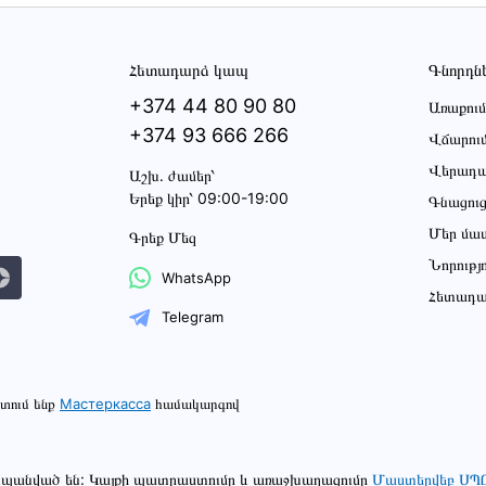
Հետադարձ կապ
Գնորդն
+374 44 80 90 80
Առաքում
+374 93 666 266
Վճարու
Վերադա
Աշխ․ ժամեր՝
Երեք կիր՝ 09:00-19:00
Գնացու
Մեր մա
Գրեք Մեզ
Նորությ
WhatsApp
Հետադա
Telegram
տում ենք
Мастеркасса
համակարգով
շտպանված են: Կայքի պատրաստումը և առաջխաղացումը
Մաստերվեբ ՍՊ