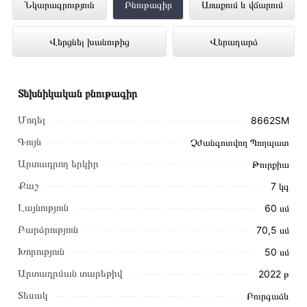
Օդաքարշ Պահարան SIMFER 8662SM
Նկարագրություն
Բնութագիր
Առաքում և վճարում
ներկայացված է Technomix առցանց
Վերցնել խանութից
Վերադարձ
խանութում լավագույն գնով 44 000 դրամ
Տեխնիկական բնութագիր
Մոդել
8662SM
Գույն
Չժանգոտվող Պողպատ
Արտադրող երկիր
Թուրքիա
Քաշ
7 կգ
Լայնություն
60 սմ
Բարձրություն
70,5 սմ
Խորություն
50 սմ
Արտադրման տարեթիվ
2022 թ
Այս ապրանքը գնելու համար սեղմեք
«Ավելացնել
Տեսակ
Բուրգաձև
զամբյուղին»
կամ սեղմեք
«Արագ պատվեր»
կոճակը: