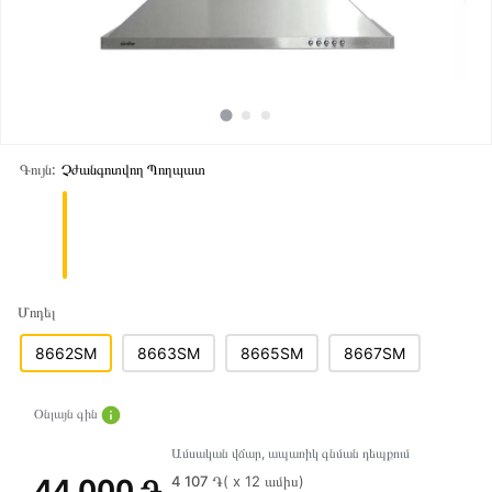
Գույն:
Չժանգոտվող Պողպատ
Մոդել
8662SM
8663SM
8665SM
8667SM
Օնլայն գին
Ամսական վճար, ապառիկ գնման դեպքում
4 107 ֏
( x 12 ամիս)
44 000 ֏