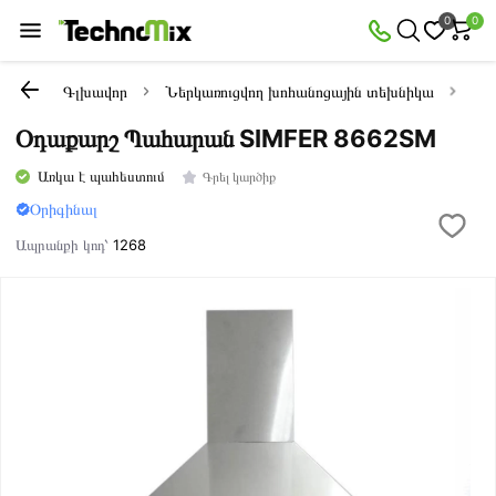
0
0
Գլխավոր
Ներկառուցվող խոհանոցային տեխնիկա
Oդ
Օդաքարշ Պահարան SIMFER 8662SM
Առկա է պահեստում
Գրել կարծիք
Օրիգինալ
Ապրանքի կոդ՝
1268