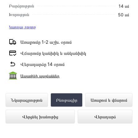
Բարձրություն
14 սմ
Խորություն
50 սմ
Կարդալ բոլորը
Առաքումը 1-2 աշխ․ օրում
Վճարումը կանխիկ և անկանխիկ
Վերադարձը 14 օրում
Ապառիկի պայմաններ
Օդաքարշ Պահարան GEFEST VO 2601
Նկարագրություն
Բնութագիր
Առաքում և վճարում
ներկայացված է Technomix առցանց
Վերցնել խանութից
Վերադարձ
խանութում լավագույն գնով 29 900 դրամ