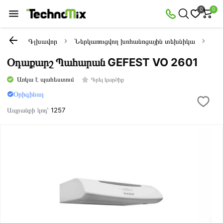
0
0
Գլխավոր
Ներկառուցվող խոհանոցային տեխնիկա
Oդ
Օդաքարշ Պահարան GEFEST VO 2601
Առկա է պահեստում
Գրել կարծիք
Օրիգինալ
Ապրանքի կոդ՝
1257