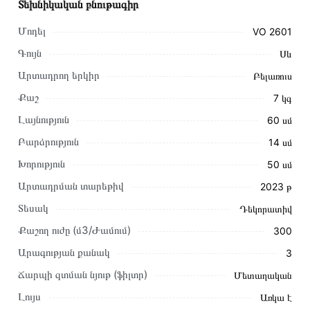
Տեխնիկական բնութագիր
Մոդել
VO 2601
Գույն
Սև
Արտադրող երկիր
Բելառուս
Քաշ
7 կգ
Լայնություն
60 սմ
Բարձրություն
14 սմ
Խորություն
50 սմ
Արտադրման տարեթիվ
2023 թ
Այս ապրանքը գնելու համար սեղմեք
«Ավելացնել
Տեսակ
Դեկորատիվ
զամբյուղին»
կամ սեղմեք
«Արագ պատվեր»
կոճակը:
Քաշող ուժը (մ3/Ժամում)
300
Կարող եք նաև պատվիրել՝ զանգահարելով կայքում նշված
կոնտակտային համարներին։
Արագության քանակ
3
Ճարպի զտման նյութ (ֆիլտր)
Մետաղական
Կայքում տվյալ ապրանքի՝ Օդաքարշ Պահարան GEFEST
VO 2601 առաքման և վճարման պայմանները վավեր են և
Լույս
Առկա է
իրական են Հայաստանի ողջ տարածքում։