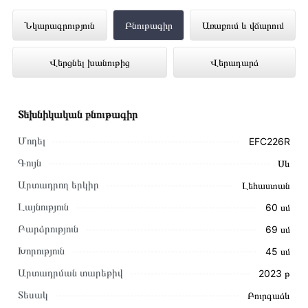
Օդաքարշ Պահարան ELECTROLUX
Նկարագրություն
Բնութագիր
Առաքում և վճարում
EFC226R ներկայացված է Technomix
Վերցնել խանութից
Վերադարձ
առցանց խանութում լավագույն գնով 159
000 դրամ
Տեխնիկական բնութագիր
Մոդել
EFC226R
Գույն
Սև
Արտադրող երկիր
Լեհաստան
Լայնություն
60 սմ
Բարձրություն
69 սմ
Խորություն
45 սմ
Արտադրման տարեթիվ
2023 թ
Տեսակ
Բուրգաձև