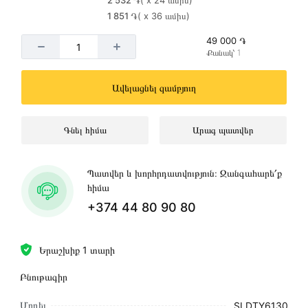
2 532 ֏
( x 24 ամիս)
1 851 ֏
( x 36 ամիս)
49 000 ֏
Քանակ՝ 1
Ավելացնել զամբյուղ
Գնել հիմա
Արագ պատվեր
Պատվեր և խորհրդատվություն։ Զանգահարե՛ք
հիմա
+374 44 80 90 80
Երաշխիք 1 տարի
Բնութագիր
Մոդել
SLDTY6130