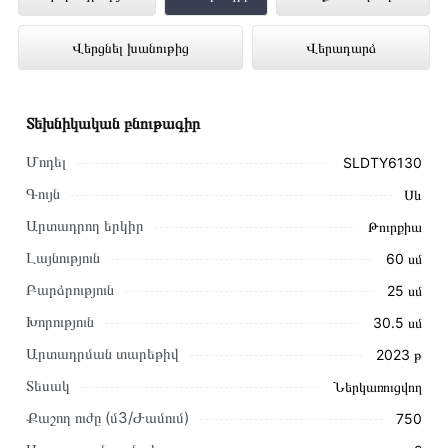
SCHAUB LORENZ SLDTY6130
Վերցնել խանութից
Վերադարձ
ներկայացված է Technomix առցանց
խանութում լավագույն գնով 49 000 դրամ
Տեխնիկական բնութագիր
Մոդել
SLDTY6130
Գույն
Սև
Արտադրող երկիր
Թուրքիա
Լայնություն
60 սմ
Բարձրություն
25 սմ
Խորություն
30․5 սմ
Արտադրման տարեթիվ
2023 թ
Տեսակ
Ներկառուցվող
Քաշող ուժը (մ3/Ժամում)
750
Այս ապրանքը գնելու համար սեղմեք
«Ավելացնել