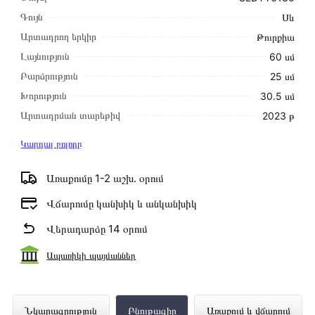
Գույն
Սև
Արտադրող երկիր
Թուրքիա
Լայնություն
60 սմ
Բարձրություն
25 սմ
Խորություն
30․5 սմ
Արտադրման տարեթիվ
2023 թ
Կարդալ բոլորը
Առաքումը 1-2 աշխ․ օրում
Վճարումը կանխիկ և անկանխիկ
Վերադարձը 14 օրում
Ապառիկի պայմաններ
Ներկառուցվող Օդաքարշ Պահարան
Նկարագրություն
Բնութագիր
Առաքում և վճարում