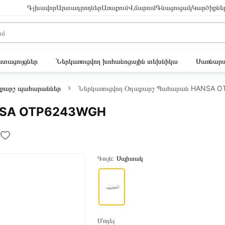
Գլխավոր
Արտադրողներ
Առաքում
Վճարում
Գնացուցակ
Կարծիքնե
ւստացույցներ
Ներկառուցվող խոհանոցային տեխնիկա
Սառնարա
քարշ պահարաններ
Ներկառուցվող Օդաքարշ Պահարան HANSA 
ANSA OTP6243WGH
Գույն:
Սպիտակ
Մոդել