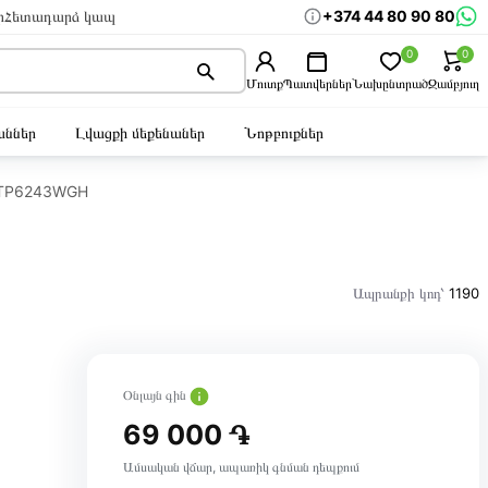
+374 44 80 90 80
ր
Հետադարձ կապ
0
0
Մուտք
Պատվերներ
Նախընտրած
Զամբյուղ
ններ
Լվացքի մեքենաներ
Նոթբուքներ
OTP6243WGH
Ապրանքի կոդ՝
1190
Օնլայն գին
69 000 ֏
Ամսական վճար, ապառիկ գնման դեպքում