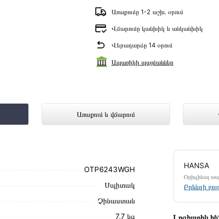
Առաքումը 1-2 աշխ․ օրում
Վճարումը կանխիկ և անկանխիկ
Վերադարձը 14 օրում
Ապառիկի պայմաններ
ANSA OTP6243WGH ներկայացված է T
Առաքում և վճարում
մ սեղմեք
«Արագ պատվեր»
կոճակը: Կարող եք
HANSA
ամարներին։
OTP6243WGH
Օրիգինալ ա
Սպիտակ
ն HANSA OTP6243WGH առաքման և վճարման
Բրենդի բո
մ։
Չինաստան
ձեզ հետ՝ համաձայնեցնելու առաքման
7,7 կգ
Լոգիստիկ ի