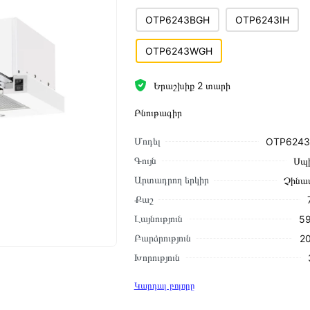
OTP6243BGH
OTP6243IH
OTP6243WGH
Երաշխիք 2 տարի
Բնութագիր
Մոդել
OTP624
Գույն
Սպ
Արտադրող երկիր
Չինա
Քաշ
Լայնություն
59
Բարձրություն
20
Խորություն
Կարդալ բոլորը