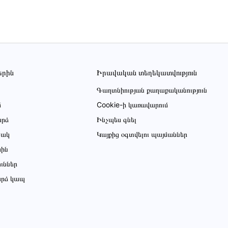
երին
Իրավական տեղեկատվություն
Գաղտնիության քաղաքականություն
մ
Cookie-ի կառավարում
րձ
Ինչպես գնել
ցակ
Կայքից օգտվելու պայմաններ
սին
ուններ
րձ կապ