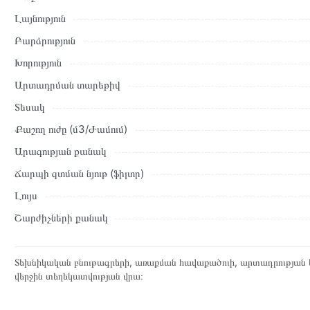
պայմանները։ Նախքան առցանց պատվեր տեղադրելը, խորհուրդ ե
Լայնություն
բնութագրերը և կարծիքները:
Բարձրություն
Տվյալ ապրանքը սետիֆիկացված է և համպատասխանում է բոլո
Խորություն
վերադարձը կատարվում է 14 օրվա ընթացքում:
Արտադրման տարեթիվ
Տեսակ
Քաշող ուժը (մ3/Ժամում)
Արագության քանակ
Ճարպի զտման նյութ (ֆիլտր)
Լույս
Շարժիչների քանակ
Տեխնիկական բնութագրերի, առաքման հավաքածուի, արտադրության ե
վերջին տեղեկատվության վրա։