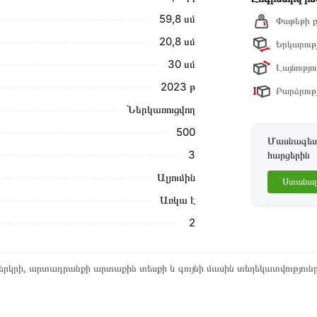
նք տալիս կարդալ նկարագրությունը,
59,8 սմ
Փաթեթի ք
20,8 սմ
Երկարությ
ր ստանդարտներին։ Գնված ապրանքի
30 սմ
Լայնությու
2023 թ
Բարձրությ
Ներկառուցվող
500
Մասնագետը
3
հարցերին
Ալյումին
Ստանալ 
Առկա է
2
րկրի, արտադրանքի արտաքին տեսքի և գույնի մասին տեղեկատվություն