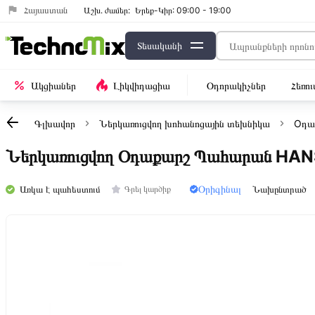
Հայաստան
Աշխ․ ժամեր:
Երեք-Կիր: 09:00 - 19:00
Տեսականի
Ակցիաներ
Լիկվիդացիա
Օդորակիչներ
Հեռո
Գլխավոր
Ներկառուցվող խոհանոցային տեխնիկա
Oդա
Ներկառուցվող Օդաքարշ Պահարան H
Օրիգինալ
Առկա է պահեստում
Նախընտրած
Գրել կարծիք