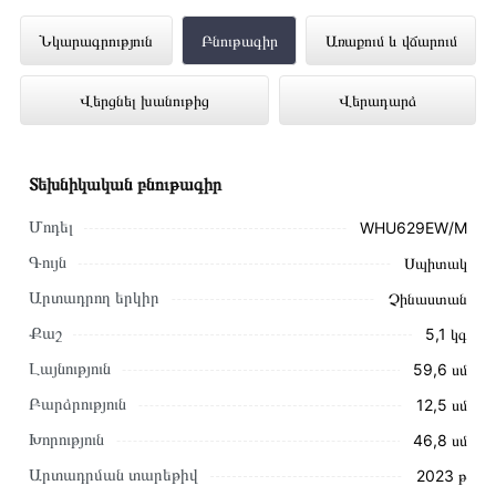
Օդաքարշ Պահարան GORENJE
Նկարագրություն
Բնութագիր
Առաքում և վճարում
WHU629EW/M ներկայացված է
Վերցնել խանութից
Վերադարձ
Technomix առցանց խանութում լավագույն
գնով 49 900 դրամ
Տեխնիկական բնութագիր
Մոդել
WHU629EW/M
Գույն
Սպիտակ
Արտադրող երկիր
Չինաստան
Քաշ
5,1 կգ
Լայնություն
59,6 սմ
Բարձրություն
12,5 սմ
Խորություն
46,8 սմ
Արտադրման տարեթիվ
2023 թ