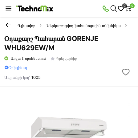
0
0
Գլխավոր
Ներկառուցվող խոհանոցային տեխնիկա
Oդ
Օդաքարշ Պահարան GORENJE
WHU629EW/M
Առկա է պահեստում
Գրել կարծիք
Օրիգինալ
Ապրանքի կոդ՝
1005