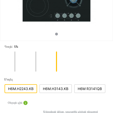
Գույն:
Սև
Մոդել
H6M.H2243.KB
H6M.H3143.KB
H6M R3141QB
Օնլայն գին
Ամսական վճար, ապառիկ գնման դեպքում