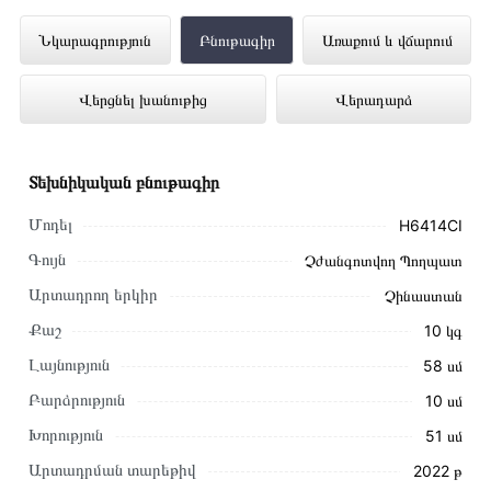
Ներկառուցվող Գազօջախ SIMFER
Նկարագրություն
Բնութագիր
Առաքում և վճարում
H6414CI ներկայացված է Technomix
Վերցնել խանութից
Վերադարձ
առցանց խանութում լավագույն գնով 83
000 դրամ
Տեխնիկական բնութագիր
Մոդել
H6414CI
Գույն
Չժանգոտվող Պողպատ
Արտադրող երկիր
Չինաստան
Քաշ
10 կգ
Լայնություն
58 սմ
Բարձրություն
10 սմ
Խորություն
51 սմ
Արտադրման տարեթիվ
2022 թ