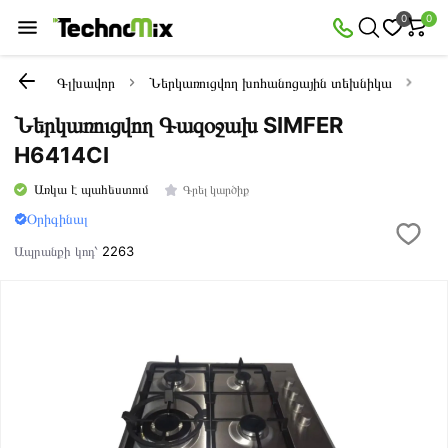
0
0
Գլխավոր
Ներկառուցվող խոհանոցային տեխնիկա
Նե
Ներկառուցվող Գազօջախ SIMFER
H6414CI
Առկա է պահեստում
Գրել կարծիք
Օրիգինալ
Ապրանքի կոդ՝
2263