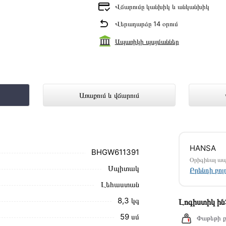
Վճարումը կանխիկ և անկանխիկ
Վերադարձը 14 օրում
Ապառիկի պայմաններ
611391 ներկայացված է Technomix առ
Առաքում և վճարում
մ սեղմեք
«Արագ պատվեր»
կոճակը: Կարող եք
HANSA
ամարներին։
BHGW611391
Օրիգինալ ա
Սպիտակ
HGW611391 առաքման և վճարման պայմանները
Բրենդի բո
Լեհաստան
ձեզ հետ՝ համաձայնեցնելու առաքման
8,3 կգ
Լոգիստիկ ի
նք տալիս կարդալ նկարագրությունը,
59 սմ
Փաթեթի ք