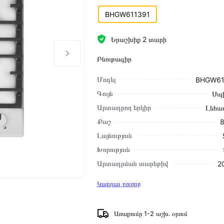
BHGW611391
Երաշխիք 2 տարի
Բնութագիր
Մոդել
BHGW61
Գույն
Սպ
Արտադրող երկիր
Լեհա
Քաշ
8
Լայնություն
Խորություն
Արտադրման տարեթիվ
2
Կարդալ բոլորը
Առաքումը 1-2 աշխ․ օրում