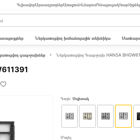
Գլխավոր
Արտադրողներ
Առաքում
Վճարում
Գնացուցակ
Կարծիքնե
ւստացույցներ
Ներկառուցվող խոհանոցային տեխնիկա
Սառնարա
կառուցվող գազօջախներ
Ներկառուցվող Գազօջախ HANSA BHGW6
W611391
Գույն:
Սպիտակ
Մոդել