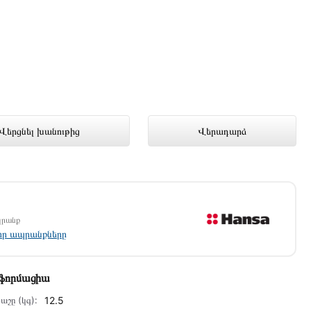
ցանց խանութում լավագույն գնով
Վերցնել խանութից
Վերադարձ
պրանք
լոր ապրանքները
նֆորմացիա
աշը (կգ):
12.5