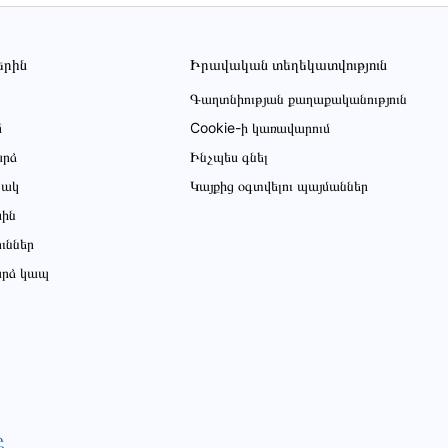
երին
Իրավական տեղեկատվություն
Գաղտնիության քաղաքականություն
մ
Cookie-ի կառավարում
րձ
Ինչպես գնել
ցակ
Կայքից օգտվելու պայմաններ
սին
ուններ
րձ կապ
Ը