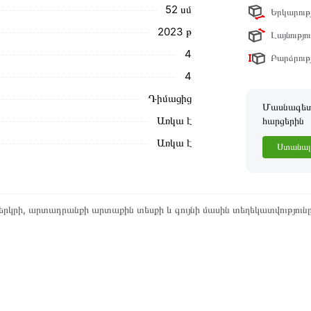
52 սմ
Երկարությ
ր ստանդարտներին։ Գնված ապրանքի
2023 թ
Լայնությու
4
Բարձրությ
4
Դիմացից
Մասնագետը
Առկա է
հարցերին
Առկա է
Ստանալ 
րկրի, արտադրանքի արտաքին տեսքի և գույնի մասին տեղեկատվություն