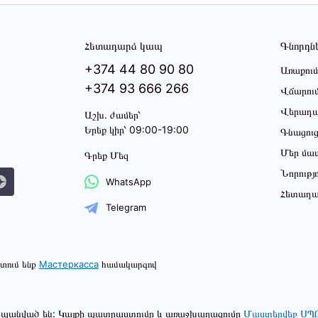
Հետադարձ կապ
Գնորդն
+374 44 80 90 80
Առաքում
+374 93 666 266
Վճարու
Վերադա
Աշխ․ ժամեր՝
Երեք կիր՝ 09:00-19:00
Գնացու
Մեր մա
Գրեք Մեզ
Նորությ
WhatsApp
Հետադա
Telegram
տում ենք
Мастеркасса
համակարգով
շտպանված են: Կայքի պատրաստումը և առաջխաղացումը
Մաստերվեբ ՍՊ