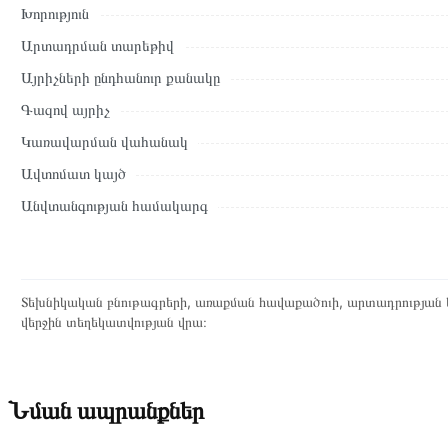
Խորություն
Տվյալ ապրանքը սետիֆիկացված է և համպատասխանում է բոլո
Արտադրման տարեթիվ
վերադարձը կատարվում է 14 օրվա ընթացքում:
Այրիչների ընդհանուր քանակը
Գազով այրիչ
Կառավարման վահանակ
Ավտոմատ կայծ
Անվտանգության համակարգ
Տեխնիկական բնութագրերի, առաքման հավաքածուի, արտադրության ե
վերջին տեղեկատվության վրա։
Նման ապրանքներ