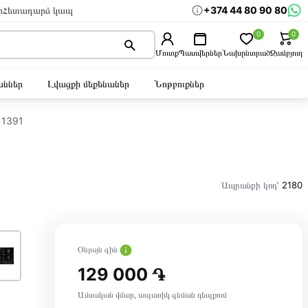
+374 44 80 90 80
ր
Հետադարձ կապ
0
0
Մուտք
Պատվերներ
Նախընտրած
Զամբյուղ
ններ
Լվացքի մեքենաներ
Նոթբուքներ
11391
Ապրանքի կոդ՝
2180
Օնլայն գին
129 000 ֏
Ամսական վճար, ապառիկ գնման դեպքում