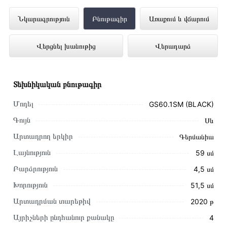
Ներկառուցվող Գազօջախ GRAUDE
Նկարագրություն
Բնութագիր
Առաքում և վճարում
GS60.1SM (BLACK) ներկայացված է
Վերցնել խանութից
Վերադարձ
Technomix առցանց խանութում լավագույն
գնով 122 000 դրամ
Տեխնիկական բնութագիր
Մոդել
GS60.1SM (BLACK)
Գույն
Սև
Արտադրող երկիր
Գերմանիա
Լայնություն
59 սմ
Բարձրություն
4,5 սմ
Խորություն
51,5 սմ
Արտադրման տարեթիվ
2020 թ
Այրիչների ընդհանուր քանակը
4