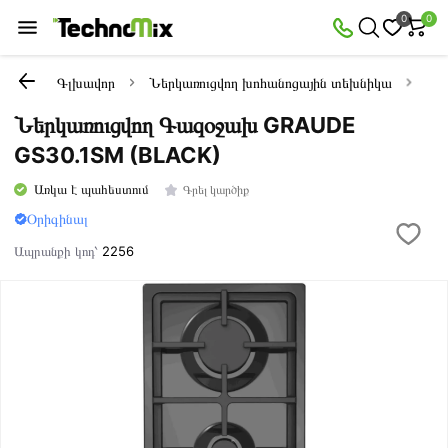
0
0
Գլխավոր
Ներկառուցվող խոհանոցային տեխնիկա
Նե
Ներկառուցվող Գազօջախ GRAUDE
GS30.1SM (BLACK)
Առկա է պահեստում
Գրել կարծիք
Օրիգինալ
Ապրանքի կոդ՝
2256