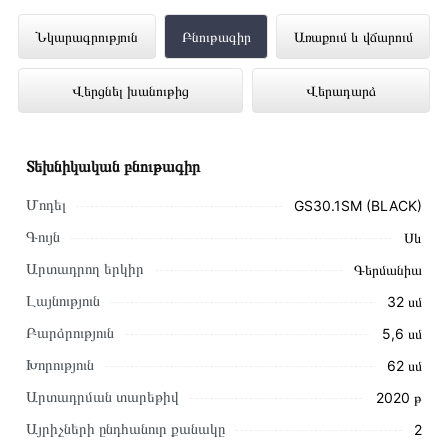
Ներկառուցվող Գազօջախ GRAUDE
Նկարագրություն
Բնութագիր
Առաքում և վճարում
GS30.1SM (BLACK) ներկայացված է
Վերցնել խանութից
Վերադարձ
Technomix առցանց խանութում լավագույն
գնով 75 000 դրամ
Տեխնիկական բնութագիր
Մոդել
GS30.1SM (BLACK)
Գույն
Սև
Արտադրող երկիր
Գերմանիա
Լայնություն
32 սմ
Բարձրություն
5,6 սմ
Խորություն
62 սմ
Արտադրման տարեթիվ
2020 թ
Այրիչների ընդհանուր քանակը
2