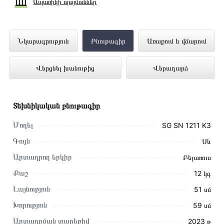
Ապառիկի պայմաններ
Ներկառուցվող Գազօջախ GEFEST SG SN
Նկարագրություն
Բնութագիր
Առաքում և վճարում
1211 K3 ներկայացված է Technomix
Վերցնել խանութից
Վերադարձ
առցանց խանութում լավագույն գնով 67
900 դրամ
Տեխնիկական բնութագիր
Մոդել
SG SN 1211 K3
Գույն
Սև
Արտադրող երկիր
Բելառուս
Քաշ
12 կգ
Լայնություն
51 սմ
Խորություն
59 սմ
Արտադրման տարեթիվ
2023 թ