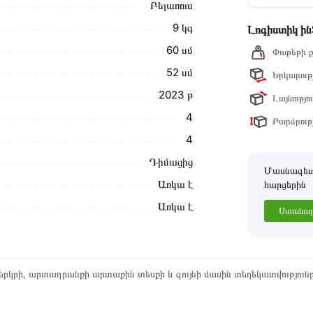
մ։
Բելառուս
ձեզ հետ՝ համաձայնեցնելու առաքման
9 կգ
Լոգիստիկ ի
նք տալիս կարդալ նկարագրությունը,
60 սմ
Փաթեթի ք
52 սմ
Երկարությ
ր ստանդարտներին։ Գնված ապրանքի
2023 թ
Լայնությու
4
Բարձրությ
4
Դիմացից
Մասնագետը
Առկա է
հարցերին
Առկա է
Ստանալ 
րկրի, արտադրանքի արտաքին տեսքի և գույնի մասին տեղեկատվություն