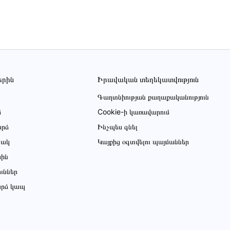
երին
Իրավական տեղեկատվություն
Գաղտնիության քաղաքականություն
մ
Cookie-ի կառավարում
րձ
Ինչպես գնել
ցակ
Կայքից օգտվելու պայմաններ
սին
ուններ
րձ կապ