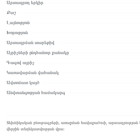
պայմանները վավեր են և իրական են Հայաստանի ողջ տարածքու
Արտադրող երկիր
Մեր պրոֆեսիոնալ մենեջերները կմշակեն պատվերը և կկապվեն 
Քաշ
պայմանները։ Նախքան առցանց պատվեր տեղադրելը, խորհուրդ ե
Լայնություն
բնութագրերը և կարծիքները:
Խորություն
Տվյալ ապրանքը սետիֆիկացված է և համպատասխանում է բոլո
Արտադրման տարեթիվ
վերադարձը կատարվում է 14 օրվա ընթացքում:
Այրիչների ընդհանուր քանակը
Գազով այրիչ
Կառավարման վահանակ
Ավտոմատ կայծ
Անվտանգության համակարգ
Տեխնիկական բնութագրերի, առաքման հավաքածուի, արտադրության ե
վերջին տեղեկատվության վրա։