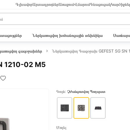
Գլխավոր
Արտադրողներ
Առաքում
Վճարում
Գնացուցակ
Կարծիքնե
ւստացույցներ
Ներկառուցվող խոհանոցային տեխնիկա
Սառնարա
կառուցվող գազօջախներ
Ներկառուցվող Գազօջախ GEFEST SG SN 
N 1210-02 M5
Գույն:
Չժանգոտվող Պողպատ
Մոդել