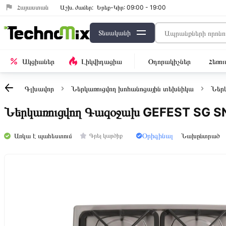
Հայաստան
Աշխ․ ժամեր:
Երեք-Կիր: 09:00 - 19:00
Տեսականի
Ակցիաներ
Լիկվիդացիա
Օդորակիչներ
Հեռո
Գլխավոր
Ներկառուցվող խոհանոցային տեխնիկա
Ներ
Ներկառուցվող Գազօջախ GEFEST SG S
Օրիգինալ
Առկա է պահեստում
Նախընտրած
Գրել կարծիք