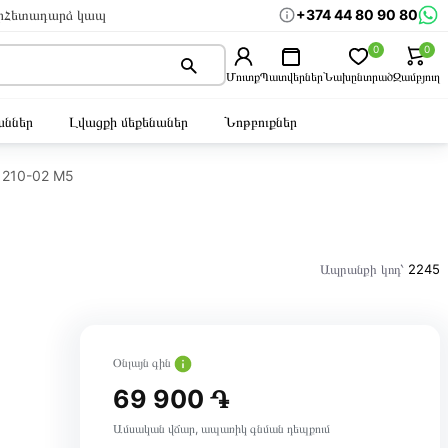
+374 44 80 90 80
ր
Հետադարձ կապ
0
0
Մուտք
Պատվերներ
Նախընտրած
Զամբյուղ
ններ
Լվացքի մեքենաներ
Նոթբուքներ
1210-02 M5
Ապրանքի կոդ՝
2245
Օնլայն գին
69 900 ֏
Ամսական վճար, ապառիկ գնման դեպքում