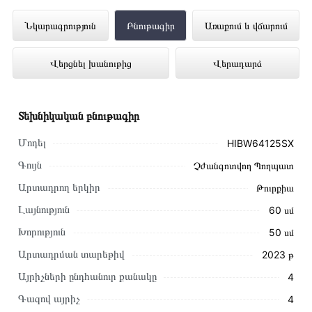
Ներկառուցվող գազօջախ BEKO
Նկարագրություն
Բնութագիր
Առաքում և վճարում
HIBW64125SX ներկայացված է
Վերցնել խանութից
Վերադարձ
Technomix առցանց խանութում լավագույն
գնով 97 000 դրամ
Տեխնիկական բնութագիր
Մոդել
HIBW64125SX
Գույն
Չժանգոտվող Պողպատ
Արտադրող երկիր
Թուրքիա
Լայնություն
60 սմ
Խորություն
50 սմ
Արտադրման տարեթիվ
2023 թ
Այրիչների ընդհանուր քանակը
4
Գազով այրիչ
4