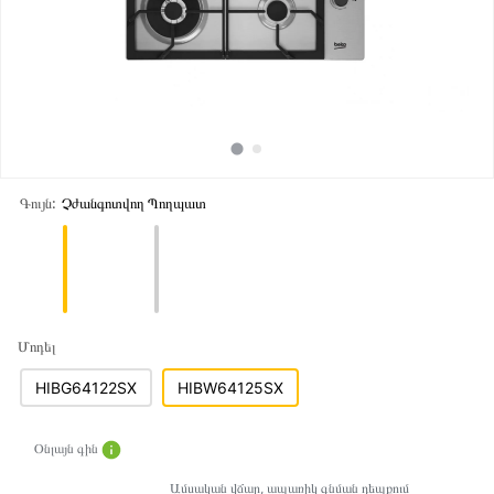
Գույն:
Չժանգոտվող Պողպատ
Մոդել
HIBG64122SX
HIBW64125SX
Օնլայն գին
Ամսական վճար, ապառիկ գնման դեպքում