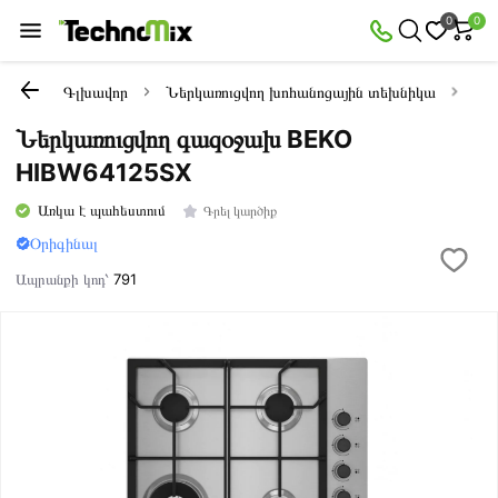
0
0
Գլխավոր
Ներկառուցվող խոհանոցային տեխնիկա
Նե
Ներկառուցվող գազօջախ BEKO
HIBW64125SX
Առկա է պահեստում
Գրել կարծիք
Օրիգինալ
Ապրանքի կոդ՝
791