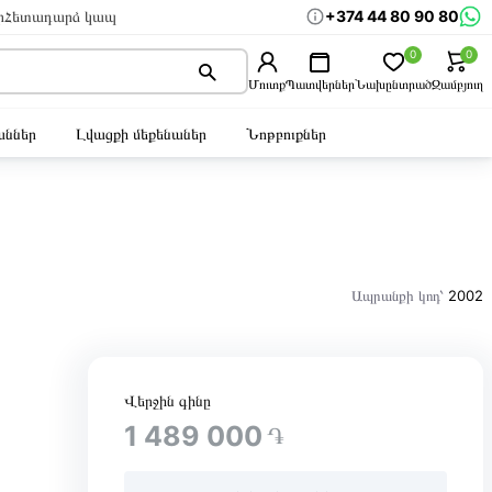
+374 44 80 90 80
ր
Հետադարձ կապ
0
0
Մուտք
Պատվերներ
Նախընտրած
Զամբյուղ
ններ
Լվացքի մեքենաներ
Նոթբուքներ
Ապրանքի կոդ՝
2002
Վերջին գինը
1 489 000
֏