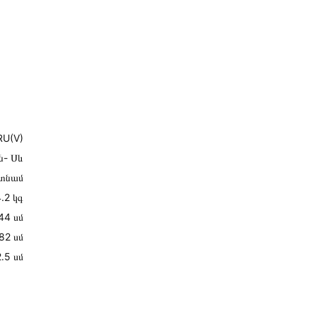
U(V)
ն- Սև
տնամ
.2 կգ
44 սմ
82 սմ
2․5 սմ