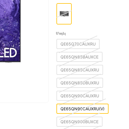
Մոդել
QE65Q70CAUXRU
QE65QN85BAUXCE
QE65QN85CAUXRU
QE65QN85DBUXRU
QE65QN90CAUXRU
QE65QN90CAUXRU(V)
QE65QN900BUXCE