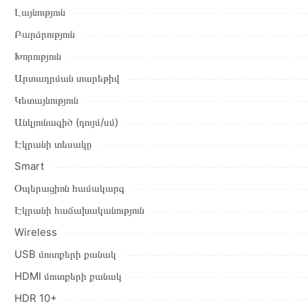
պայմանները։ Նախքան առցանց պատվեր տեղադրելը, խորհուրդ ե
Լայնություն
բնութագրերը և կարծիքները:
Բարձրություն
Տվյալ ապրանքը սետիֆիկացված է և համպատասխանում է բոլո
Խորություն
վերադարձը կատարվում է 14 օրվա ընթացքում:
Արտադրման տարեթիվ
Կետայնություն
Անկյունագիծ (դույմ/սմ)
Էկրանի տեսակը
Smart
Օպերացիոն համակարգ
Էկրանի հաճախականություն
Wireless
USB մուտքերի քանակ
HDMI մուտքերի քանակ
HDR 10+