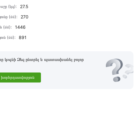
աշը (կգ):
27.5
ունը (մմ):
270
ն (մմ):
1446
ուն (մմ):
891
 կօգնի Ձեզ ընտրել և պատասխանել բոլոր
խորհրդատվություն