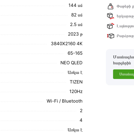
նք տալիս կարդալ նկարագրությունը,
144 սմ
Փաթեթի ք
82 սմ
Երկարությ
ր ստանդարտներին։ Գնված ապրանքի
2․5 սմ
Լայնությու
2023 թ
Բարձրությ
3840X2160 4K
65-165
Մասնագետը
NEO QLED
հարցերին
Առկա է
Ստանալ 
TIZEN
120Hz
Wi-Fi / Bluetooth
2
4
Առկա է