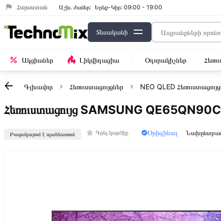
Հայաստան
Աշխ․ ժամեր:
Երեք-Կիր: 09:00 - 19:00
Տեսականի
Ակցիաներ
Լիկվիդացիա
Օդորակիչներ
Հեռո
Գլխավոր
Հեռուստացույցներ
NEO QLED Հեռուստացույց
Հեռուստացույց SAMSUNG QE65QN90
Օրիգինալ
Նախընտրա
Գրել կարծիք
Բացակայում է պահեստում