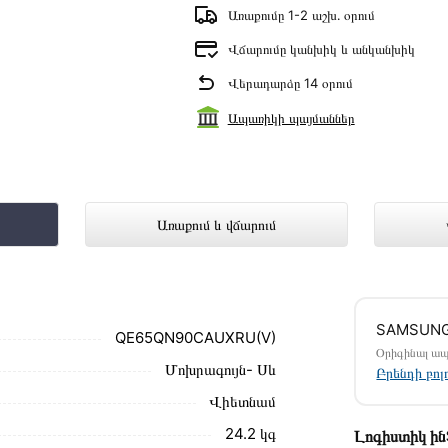
Առաքումը 1-2 աշխ․ օրում
Վճարումը կանխիկ և անկանխիկ
Վերադարձը 14 օրում
Ապառիկի պայմաններ
AUXRU(V) ներկայացված է Technomix 
Առաքում և վճարում
մ սեղմեք
«Արագ պատվեր»
կոճակը: Կարող եք
SAMSUN
ամարներին։
QE65QN90CAUXRU(V)
Օրիգինալ ա
Մոխրագույն- Սև
90CAUXRU(V) առաքման և վճարման պայմանները
Բրենդի բո
Վիետնամ
ձեզ հետ՝ համաձայնեցնելու առաքման
24.2 կգ
Լոգիստիկ ի