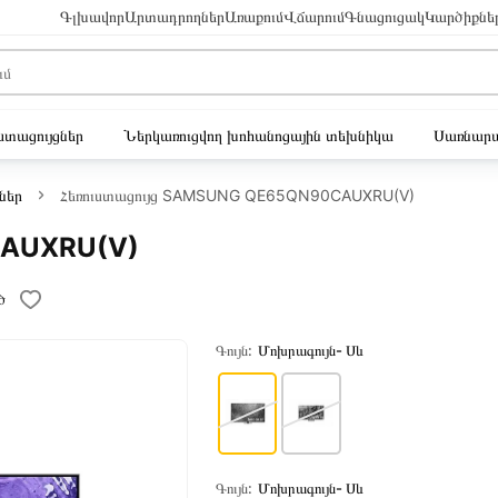
Գլխավոր
Արտադրողներ
Առաքում
Վճարում
Գնացուցակ
Կարծիքնե
ւստացույցներ
Ներկառուցվող խոհանոցային տեխնիկա
Սառնարա
ներ
Հեռուստացույց SAMSUNG QE65QN90CAUXRU(V)
CAUXRU(V)
ծ
Գույն:
Մոխրագույն- Սև
Գույն:
Մոխրագույն- Սև