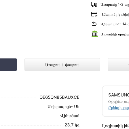
Առաքումը 1-2 աշ
Վճարումը կանխ
Վերադարձը 14 օ
Ապառիկի պայմա
AUXCE ներկայացված է Technomix առց
Առաքում և վճարում
մ սեղմեք
«Արագ պատվեր»
կոճակը: Կարող եք
SAMSUN
ամարներին։
QE65QN85BAUXCE
Օրիգինալ ա
Մոխրագույն- Սև
85BAUXCE առաքման և վճարման պայմանները
Բրենդի բո
Վիետնամ
ձեզ հետ՝ համաձայնեցնելու առաքման
23․7 կգ
Լոգիստիկ ի