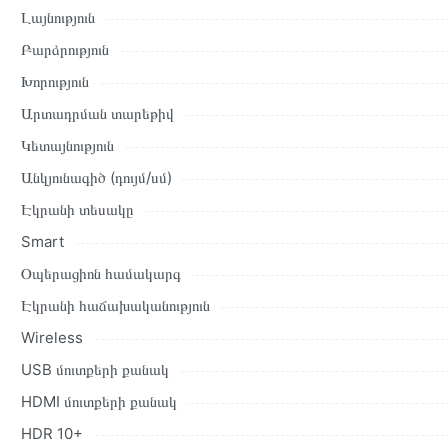
պայմանները։ Նախքան առցանց պատվեր տեղադրելը, խորհուրդ ե
Լայնություն
բնութագրերը և կարծիքները:
Բարձրություն
Տվյալ ապրանքը սետիֆիկացված է և համպատասխանում է բոլո
Խորություն
վերադարձը կատարվում է 14 օրվա ընթացքում:
Արտադրման տարեթիվ
Կետայնություն
Անկյունագիծ (դույմ/սմ)
Էկրանի տեսակը
Smart
Օպերացիոն համակարգ
Էկրանի հաճախականություն
Wireless
USB մուտքերի քանակ
HDMI մուտքերի քանակ
HDR 10+