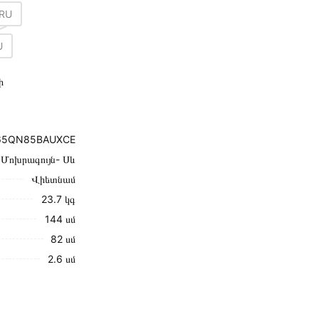
RU
U
ի
65QN85BAUXCE
Մոխրագույն- Սև
Վիետնամ
23․7 կգ
144 սմ
82 սմ
2․6 սմ