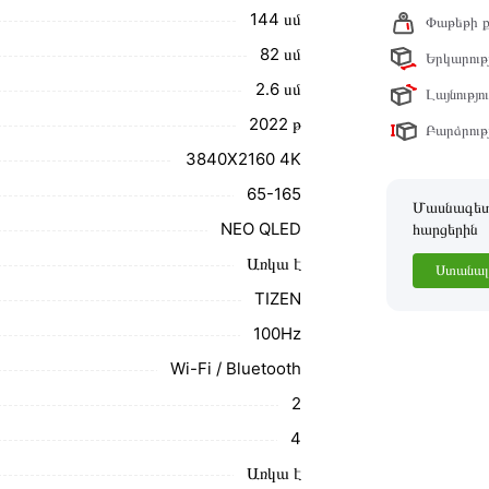
նք տալիս կարդալ նկարագրությունը,
144 սմ
Փաթեթի ք
82 սմ
Երկարությ
ր ստանդարտներին։ Գնված ապրանքի
2․6 սմ
Լայնությու
2022 թ
Բարձրությ
3840X2160 4K
65-165
Մասնագետը
NEO QLED
հարցերին
Առկա է
Ստանալ 
TIZEN
100Hz
Wi-Fi / Bluetooth
2
4
Առկա է