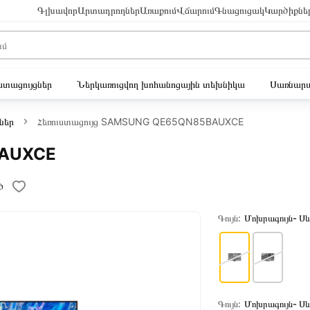
Գլխավոր
Արտադրողներ
Առաքում
Վճարում
Գնացուցակ
Կարծիքնե
ւստացույցներ
Ներկառուցվող խոհանոցային տեխնիկա
Սառնարա
ներ
Հեռուստացույց SAMSUNG QE65QN85BAUXCE
BAUXCE
ծ
Գույն:
Մոխրագույն- Ս
Գույն:
Մոխրագույն- Ս