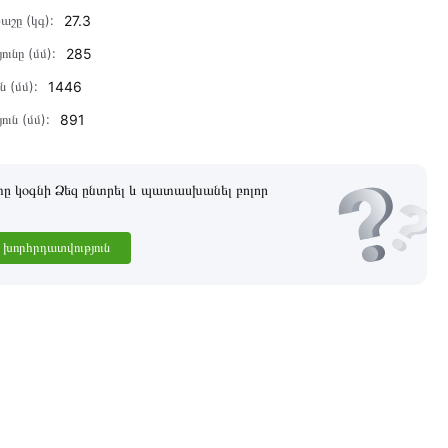
աշը (կգ):
27.3
ունը (մմ):
285
ն (մմ):
1446
ուն (մմ):
891
 կօգնի Ձեզ ընտրել և պատասխանել բոլոր
խորհրդատվություն