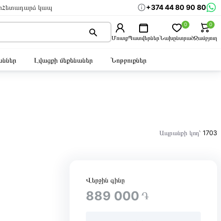
+374 44 80 90 80
ր
Հետադարձ կապ
0
0
Մուտք
Պատվերներ
Նախընտրած
Զամբյուղ
ններ
Լվացքի մեքենաներ
Նոթբուքներ
Ապրանքի կոդ՝
1703
և
Վերջին գինը
889 000
֏
և