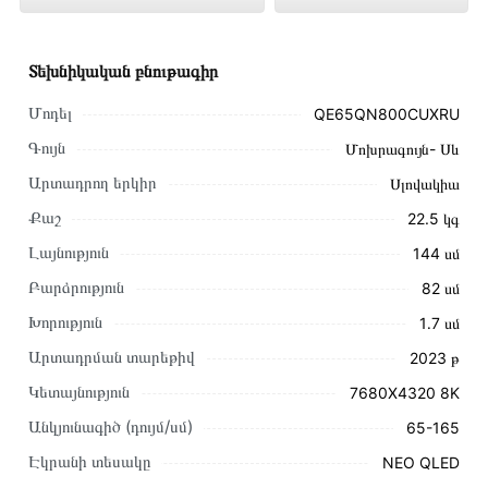
գնով 1 939 000 դրամ
Տեխնիկական բնութագիր
Մոդել
QE65QN800CUXRU
Գույն
Մոխրագույն- Սև
Արտադրող երկիր
Սլովակիա
Քաշ
22.5 կգ
Լայնություն
144 սմ
Բարձրություն
82 սմ
Խորություն
1․7 սմ
Արտադրման տարեթիվ
2023 թ
Կետայնություն
7680X4320 8K
Այս ապրանքը գնելու համար սեղմեք
«Ավելացնել
Անկյունագիծ (դույմ/սմ)
65-165
զամբյուղին»
կամ սեղմեք
«Արագ պատվեր»
կոճակը:
Էկրանի տեսակը
NEO QLED
Կարող եք նաև պատվիրել՝ զանգահարելով կայքում նշված