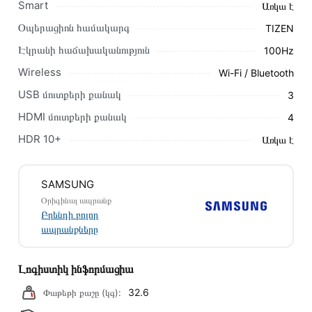
կոնտակտային համարներին։
Smart
Առկա է
Օպերացիոն համակարգ
TIZEN
Կայքում տվյալ ապրանքի՝ Հեռուստացույց SAMSUNG
QE65QN800CUXRU առաքման և վճարման պայմանները
Էկրանի հաճախականություն
100Hz
վավեր են և իրական են Հայաստանի ողջ տարածքում։
Wireless
Wi-Fi / Bluetooth
Մեր պրոֆեսիոնալ մենեջերները կմշակեն պատվերը և
USB մուտքերի քանակ
3
կկապվեն ձեզ հետ՝ համաձայնեցնելու առաքման
HDMI մուտքերի քանակ
4
պայմանները։ Նախքան առցանց պատվեր տեղադրելը,
խորհուրդ ենք տալիս կարդալ նկարագրությունը,
HDR 10+
Առկա է
բնութագրերը և կարծիքները:
Տվյալ ապրանքը սետիֆիկացված է և համպատասխանում է
SAMSUNG
բոլոր ստանդարտներին։ Գնված ապրանքի վերադարձը
Օրիգինալ ապրանք
կատարվում է 14 օրվա ընթացքում:
Բրենդի բոլոր
ապրանքները
Լոգիստիկ ինֆորմացիա
32.6
Փաթեթի քաշը (կգ):