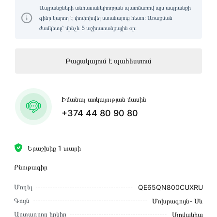
Ապրանքների անհասանելիության պատճառով այս ապրանքի
գինը կարող է փոփոխվել ստանալուց հետո։ Առաքման
ժամկետը՝ մինչև 5 աշխատանքային օր։
Բացակայում է պահեստում
Իմանալ առկայության մասին
+374 44 80 90 80
Երաշխիք 1 տարի
Բնութագիր
Մոդել
QE65QN800CUXRU
Գույն
Մոխրագույն- Սև
Արտադրող երկիր
Սլովակիա