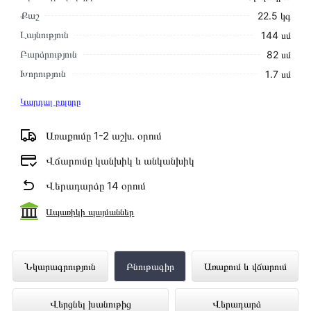
Քաշ
22.5 կգ
Լայնություն
144 սմ
Բարձրություն
82 սմ
Խորություն
1․7 սմ
Կարդալ բոլորը
Առաքումը 1-2 աշխ․ օրում
Վճարումը կանխիկ և անկանխիկ
Վերադարձը 14 օրում
Ապառիկի պայմաններ
Հեռուստացույց SAMSUNG
Նկարագրություն
Բնութագիր
Առաքում և վճարում
QE65QN800CUXRU ներկայացված է
Վերցնել խանութից
Վերադարձ
Technomix առցանց խանութում լավագույն