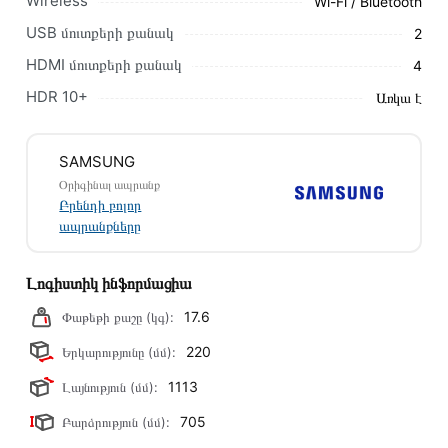
Wireless
Wi-Fi / Bluetooth
Մեր պրոֆեսիոնալ մենեջերները կմշակեն պատվերը և
USB մուտքերի քանակ
2
կկապվեն ձեզ հետ՝ համաձայնեցնելու առաքման
HDMI մուտքերի քանակ
4
պայմանները։ Նախքան առցանց պատվեր տեղադրելը,
խորհուրդ ենք տալիս կարդալ նկարագրությունը,
HDR 10+
Առկա է
բնութագրերը և կարծիքները:
Տվյալ ապրանքը սետիֆիկացված է և համպատասխանում է
SAMSUNG
բոլոր ստանդարտներին։ Գնված ապրանքի վերադարձը
Օրիգինալ ապրանք
կատարվում է 14 օրվա ընթացքում:
Բրենդի բոլոր
ապրանքները
Լոգիստիկ ինֆորմացիա
17.6
Փաթեթի քաշը (կգ):
220
Երկարությունը (մմ):
1113
Լայնություն (մմ):
705
Բարձրություն (մմ):