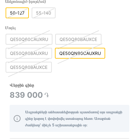
Անկյունագիծ (դույմ/սմ)
50-127
55-140
Մոդել
QE50Q60CAUXRU
QE50Q80BAUXCE
QE50Q80BAUXRU
QE50QN90CAUXRU
QE55Q80BAUXCE
Վերջին գինը
839 000
֏
Ապրանքների անհասանելիության պատճառով այս ապրանքի
գինը կարող է փոփոխվել ստանալուց հետո։ Առաքման
ժամկետը՝ մինչև 5 աշխատանքային օր։