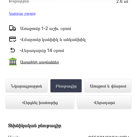
Խորություն
2․6 սմ
Կարդալ բոլորը
Առաքումը 1-2 աշխ․ օրում
Վճարումը կանխիկ և անկանխիկ
Վերադարձը 14 օրում
Ապառիկի պայմաններ
Հեռուստացույց SAMSUNG
Նկարագրություն
Բնութագիր
Առաքում և վճարում
QE50QN90CAUXRU ներկայացված է
Վերցնել խանութից
Վերադարձ
Technomix առցանց խանութում լավագույն
գնով 839 000 դրամ
Տեխնիկական բնութագիր