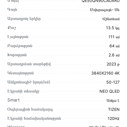
Մոդել
QE50QN90CAUXRU
Գույն
Մոխրագույն- Սև
Արտադրող երկիր
Վիետնամ
Քաշ
13.5 կգ
Լայնություն
111 սմ
Բարձրություն
64 սմ
Խորություն
2․6 սմ
Արտադրման տարեթիվ
2023 թ
Կետայնություն
3840X2160 4K
Այս ապրանքը գնելու համար սեղմեք
«Ավելացնել
Անկյունագիծ (դույմ/սմ)
50-127
զամբյուղին»
կամ սեղմեք
«Արագ պատվեր»
կոճակը:
Էկրանի տեսակը
NEO QLED
Կարող եք նաև պատվիրել՝ զանգահարելով կայքում նշված
կոնտակտային համարներին։
Smart
Առկա է
Օպերացիոն համակարգ
TIZEN
Կայքում տվյալ ապրանքի՝ Հեռուստացույց SAMSUNG
QE50QN90CAUXRU առաքման և վճարման պայմանները
Էկրանի հաճախականություն
120Hz
վավեր են և իրական են Հայաստանի ողջ տարածքում։