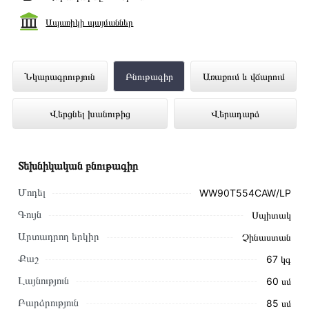
Ապառիկի պայմաններ
Լվացքի Մեքենա SAMSUNG
Նկարագրություն
Բնութագիր
Առաքում և վճարում
WW90T554CAW/LP ներկայացված է
Վերցնել խանութից
Վերադարձ
Technomix առցանց խանութում լավագույն
գնով 379 000 դրամ
Տեխնիկական բնութագիր
Մոդել
WW90T554CAW/LP
Գույն
Սպիտակ
Արտադրող երկիր
Չինաստան
Քաշ
67 կգ
Լայնություն
60 սմ
Բարձրություն
85 սմ