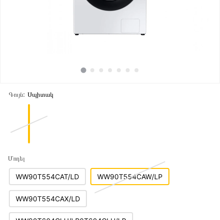
Գույն:
Սպիտակ
Մոդել
WW90T554CAT/LD
WW90T554CAW/LP
WW90T554CAX/LD