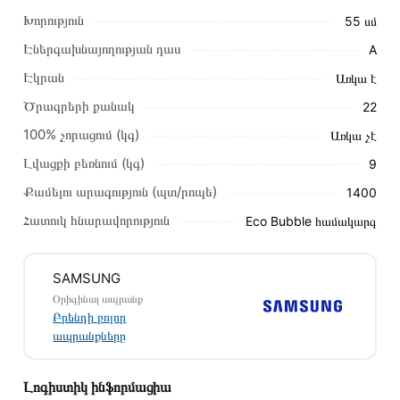
Խորություն
55 սմ
Էներգախնայողության դաս
A
Էկրան
Առկա է
Այս ապրանքը գնելու համար սեղմեք
«Ավելացնել
Ծրագրերի քանակ
22
զամբյուղին»
կամ սեղմեք
«Արագ պատվեր»
կոճակը:
100% չորացում (կգ)
Առկա չէ
Կարող եք նաև պատվիրել՝ զանգահարելով կայքում նշված
կոնտակտային համարներին։
Լվացքի բեռնում (կգ)
9
Քամելու արագություն (պտ/րոպե)
1400
Կայքում տվյալ ապրանքի՝ Լվացքի Մեքենա SAMSUNG
WW90T554CAW/LP առաքման և վճարման պայմանները
Հատուկ հնարավորություն
Eco Bubble համակարգ
վավեր են և իրական են Հայաստանի ողջ տարածքում։
Մեր պրոֆեսիոնալ մենեջերները կմշակեն պատվերը և
SAMSUNG
կկապվեն ձեզ հետ՝ համաձայնեցնելու առաքման
Օրիգինալ ապրանք
պայմանները։ Նախքան առցանց պատվեր տեղադրելը,
Բրենդի բոլոր
խորհուրդ ենք տալիս կարդալ նկարագրությունը,
ապրանքները
բնութագրերը և կարծիքները:
Տվյալ ապրանքը սետիֆիկացված է և համպատասխանում է
Լոգիստիկ ինֆորմացիա