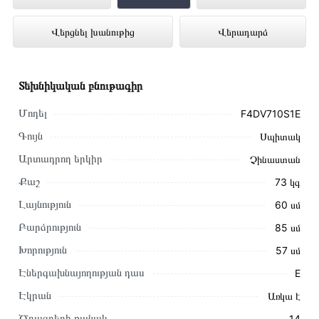
ներկայացված է Technomix առցանց
Վերցնել խանութից
Վերադարձ
խանութում լավագույն գնով 559 000 դրամ
Տեխնիկական բնութագիր
Մոդել
F4DV710S1E
Գույն
Սպիտակ
Արտադրող երկիր
Չինաստան
Քաշ
73 կգ
Լայնություն
60 սմ
Բարձրություն
85 սմ
Խորություն
57 սմ
Էներգախնայողության դաս
E
Այս ապրանքը գնելու համար սեղմեք
«Ավելացնել
Էկրան
Առկա է
զամբյուղին»
կամ սեղմեք
«Արագ պատվեր»
կոճակը:
Ծրագրերի քանակ
14