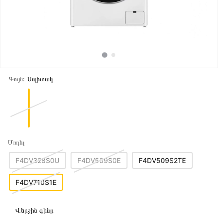
Գույն:
Սպիտակ
Մոդել
F4DV328S0U
F4DV509S0E
F4DV509S2TE
F4DV710S1E
Վերջին գինը