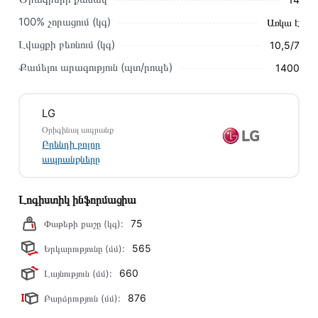
Կարող եք նաև պատվիրել՝ զանգահարելով կայքում նշված
կոնտակտային համարներին։
100% չորացում (կգ)
Առկա է
Լվացքի բեռնում (կգ)
10,5/7
Կայքում տվյալ ապրանքի՝ Լվացքի Մեքենա LG
F4DV710S1E առաքման և վճարման պայմանները վավեր են
Քամելու արագություն (պտ/րոպե)
1400
և իրական են Հայաստանի ողջ տարածքում։
Մեր պրոֆեսիոնալ մենեջերները կմշակեն պատվերը և
LG
կկապվեն ձեզ հետ՝ համաձայնեցնելու առաքման
Օրիգինալ ապրանք
պայմանները։ Նախքան առցանց պատվեր տեղադրելը,
Բրենդի բոլոր
խորհուրդ ենք տալիս կարդալ նկարագրությունը,
ապրանքները
բնութագրերը և կարծիքները:
Տվյալ ապրանքը սետիֆիկացված է և համպատասխանում է
Լոգիստիկ ինֆորմացիա
բոլոր ստանդարտներին։ Գնված ապրանքի վերադարձը
75
Փաթեթի քաշը (կգ):
կատարվում է 14 օրվա ընթացքում:
565
Երկարությունը (մմ):
660
Լայնություն (մմ):
876
Բարձրություն (մմ):