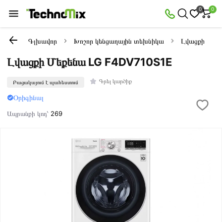
0
0
Գլխավոր
Խոշոր կենցաղային տեխնիկա
Լվացքի մեքե
Լվացքի Մեքենա LG F4DV710S1E
Գրել կարծիք
Բացակայում է պահեստում
Օրիգինալ
Ապրանքի կոդ՝
269