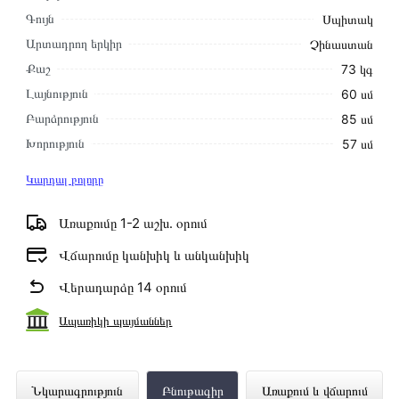
Գույն
Սպիտակ
Արտադրող երկիր
Չինաստան
Քաշ
73 կգ
Լայնություն
60 սմ
Բարձրություն
85 սմ
Խորություն
57 սմ
Կարդալ բոլորը
Առաքումը 1-2 աշխ․ օրում
Վճարումը կանխիկ և անկանխիկ
Վերադարձը 14 օրում
Ապառիկի պայմաններ
Լվացքի Մեքենա LG F4DV710S1E
Նկարագրություն
Բնութագիր
Առաքում և վճարում