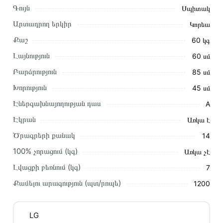
Գույն
Սպիտակ
Արտադրող երկիր
Կորեա
Քաշ
60 կգ
Լայնություն
60 սմ
Բարձրություն
85 սմ
Խորություն
45 սմ
Էներգախնայողության դաս
A
Այս ապրանքը գնելու համար սեղմեք
«Ավելացնել
Էկրան
Առկա է
զամբյուղին»
կամ սեղմեք
«Արագ պատվեր»
կոճակը:
Ծրագրերի քանակ
14
Կարող եք նաև պատվիրել՝ զանգահարելով կայքում նշված
կոնտակտային համարներին։
100% չորացում (կգ)
Առկա չէ
Լվացքի բեռնում (կգ)
7
Կայքում տվյալ ապրանքի՝ Լվացքի Մեքենա LG
F2WV3S7S4E առաքման և վճարման պայմանները վավեր
Քամելու արագություն (պտ/րոպե)
1200
են և իրական են Հայաստանի ողջ տարածքում։
Մեր պրոֆեսիոնալ մենեջերները կմշակեն պատվերը և
LG
կկապվեն ձեզ հետ՝ համաձայնեցնելու առաքման