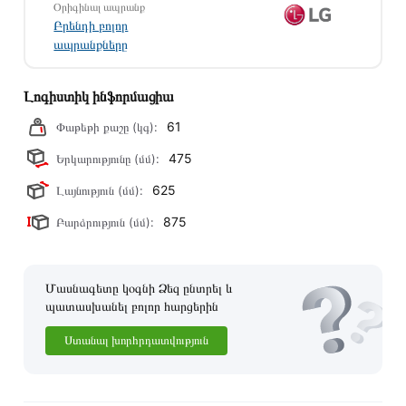
Օրիգինալ ապրանք
պայմանները։ Նախքան առցանց պատվեր տեղադրելը,
Բրենդի բոլոր
խորհուրդ ենք տալիս կարդալ նկարագրությունը,
ապրանքները
բնութագրերը և կարծիքները:
Տվյալ ապրանքը սետիֆիկացված է և համպատասխանում է
Լոգիստիկ ինֆորմացիա
բոլոր ստանդարտներին։ Գնված ապրանքի վերադարձը
61
Փաթեթի քաշը (կգ):
կատարվում է 14 օրվա ընթացքում:
475
Երկարությունը (մմ):
625
Լայնություն (մմ):
875
Բարձրություն (մմ):
Մասնագետը կօգնի Ձեզ ընտրել և
պատասխանել բոլոր հարցերին
Ստանալ խորհրդատվություն