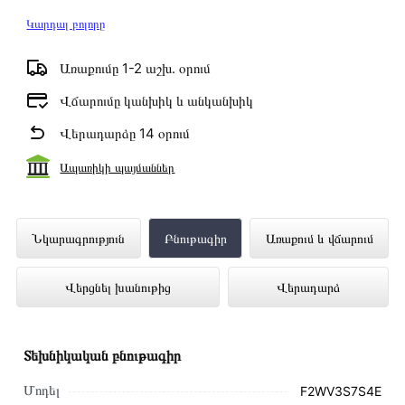
Կարդալ բոլորը
Առաքումը 1-2 աշխ․ օրում
Վճարումը կանխիկ և անկանխիկ
Վերադարձը 14 օրում
Ապառիկի պայմաններ
Լվացքի Մեքենա LG F2WV3S7S4E
Նկարագրություն
Բնութագիր
Առաքում և վճարում
ներկայացված է Technomix առցանց
Վերցնել խանութից
Վերադարձ
խանութում լավագույն գնով 255 000 դրամ
Տեխնիկական բնութագիր
Մոդել
F2WV3S7S4E