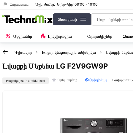
Հայաստան
Աշխ․ ժամեր:
Երեք-Կիր: 09:00 - 19:00
Տեսականի
Ակցիաներ
Լիկվիդացիա
Օդորակիչներ
Հեռո
Գլխավոր
Խոշոր կենցաղային տեխնիկա
Լվացքի մեքեն
Լվացքի Մեքենա LG F2V9GW9P
Օրիգինալ
Նախընտրա
Գրել կարծիք
Բացակայում է պահեստում