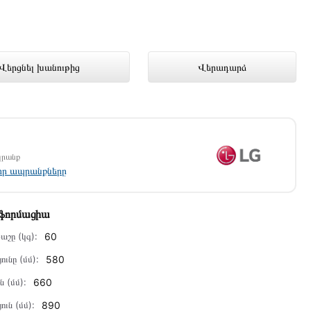
մ լավագույն գնով 319 000 դրամ
Վերցնել խանութից
Վերադարձ
պրանք
լոր ապրանքները
նֆորմացիա
աշը (կգ):
60
ունը (մմ):
580
ն (մմ):
660
ուն (մմ):
890