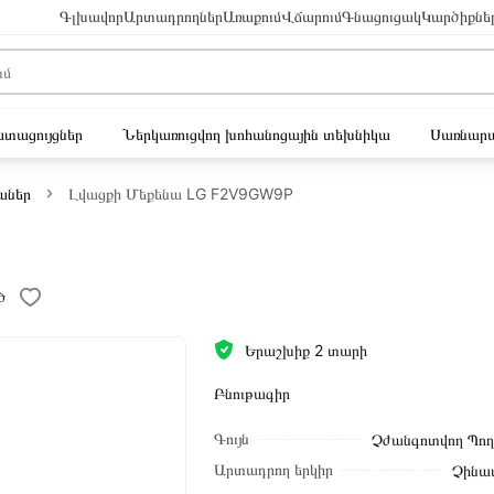
Գլխավոր
Արտադրողներ
Առաքում
Վճարում
Գնացուցակ
Կարծիքնե
ւստացույցներ
Ներկառուցվող խոհանոցային տեխնիկա
Սառնարա
աներ
Լվացքի Մեքենա LG F2V9GW9P
ծ
Երաշխիք 2 տարի
Բնութագիր
Գույն
Չժանգոտվող Պո
Արտադրող երկիր
Չինա