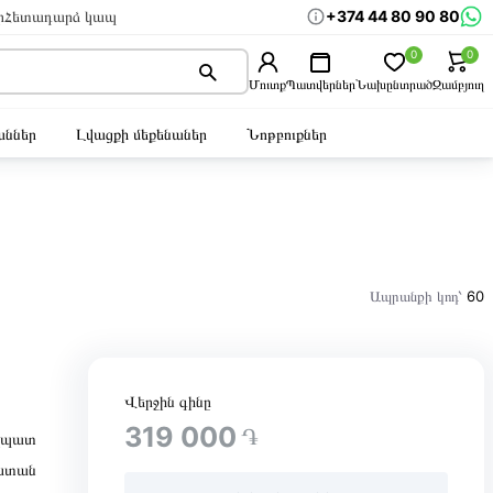
+374 44 80 90 80
ր
Հետադարձ կապ
0
0
Մուտք
Պատվերներ
Նախընտրած
Զամբյուղ
ններ
Լվացքի մեքենաներ
Նոթբուքներ
Ապրանքի կոդ՝
60
Վերջին գինը
319 000
֏
ղպատ
ստան