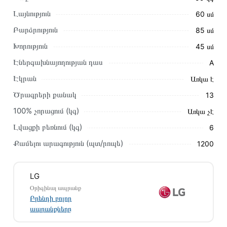
Լայնություն
60 սմ
Բարձրություն
85 սմ
Խորություն
45 սմ
Էներգախնայողության դաս
A
Այս ապրանքը գնելու համար սեղմեք
«Ավելացնել
Էկրան
Առկա է
զամբյուղին»
կամ սեղմեք
«Արագ պատվեր»
կոճակը:
Ծրագրերի քանակ
13
Կարող եք նաև պատվիրել՝ զանգահարելով կայքում նշված
կոնտակտային համարներին։
100% չորացում (կգ)
Առկա չէ
Լվացքի բեռնում (կգ)
6
Կայքում տվյալ ապրանքի՝ Լվացքի Մեքենա LG
F12M7NDS1 առաքման և վճարման պայմանները վավեր են
Քամելու արագություն (պտ/րոպե)
1200
և իրական են Հայաստանի ողջ տարածքում։
Մեր պրոֆեսիոնալ մենեջերները կմշակեն պատվերը և
LG
կկապվեն ձեզ հետ՝ համաձայնեցնելու առաքման
Օրիգինալ ապրանք
պայմանները։ Նախքան առցանց պատվեր տեղադրելը,
Բրենդի բոլոր
խորհուրդ ենք տալիս կարդալ նկարագրությունը,
ապրանքները
բնութագրերը և կարծիքները: