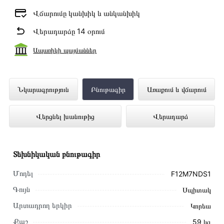
Վճարումը կանխիկ և անկանխիկ
Վերադարձը 14 օրում
Ապառիկի պայմաններ
Լվացքի Մեքենա LG F12M7NDS1
Նկարագրություն
Բնութագիր
Առաքում և վճարում
ներկայացված է Technomix առցանց
Վերցնել խանութից
Վերադարձ
խանութում լավագույն գնով 259 000 դրամ
Տեխնիկական բնութագիր
Մոդել
F12M7NDS1
Գույն
Սպիտակ
Արտադրող երկիր
Կորեա
Քաշ
59 կգ