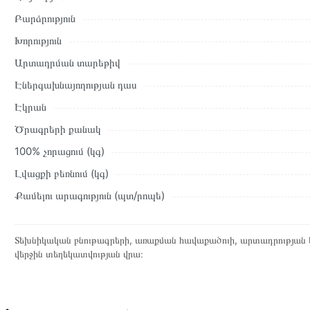
պայմանները։ Նախքան առցանց պատվեր տեղադրելը, խորհուրդ ե
Բարձրություն
բնութագրերը և կարծիքները:
Խորություն
Տվյալ ապրանքը սետիֆիկացված է և համպատասխանում է բոլո
Արտադրման տարեթիվ
վերադարձը կատարվում է 14 օրվա ընթացքում:
Էներգախնայողության դաս
Էկրան
Ծրագրերի քանակ
100% չորացում (կգ)
Լվացքի բեռնում (կգ)
Քամելու արագություն (պտ/րոպե)
Տեխնիկական բնութագրերի, առաքման հավաքածուի, արտադրության ե
վերջին տեղեկատվության վրա։