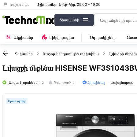
Հայաստան
Աշխ․ ժամեր:
Երեք-Կիր: 09:00 - 19:00
Տեսականի
Ակցիաներ
Լիկվիդացիա
Օդորակիչներ
Հեռո
Գլխավոր
Խոշոր կենցաղային տեխնիկա
Լվացքի մեքեն
Լվացքի մեքենա HISENSE WF3S1043
Օրիգինալ
Առկա է պահեստում
Նախընտրած
Գրել կարծիք
Որսա պահը