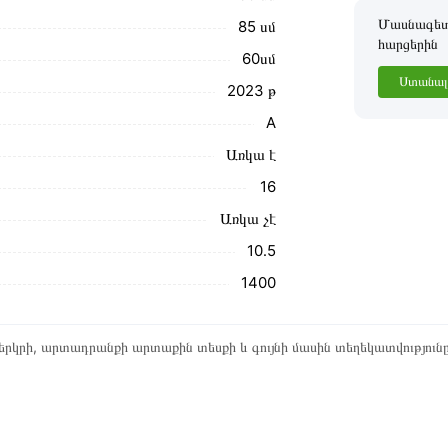
նք տալիս կարդալ նկարագրությունը,
Մասնագետը
85 սմ
հարցերին
60սմ
ր ստանդարտներին։ Գնված ապրանքի
Ստանալ 
2023 թ
A
Առկա է
16
Առկա չէ
10․5
1400
րկրի, արտադրանքի արտաքին տեսքի և գույնի մասին տեղեկատվություն