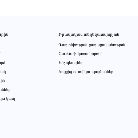
երին
Իրավական տեղեկատվություն
Գաղտնիության քաղաքականություն
մ
Cookie-ի կառավարում
րձ
Ինչպես գնել
ցակ
Կայքից օգտվելու պայմաններ
սին
ուններ
րձ կապ