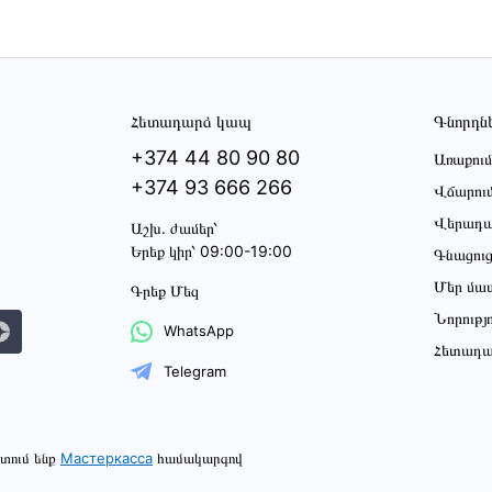
Հետադարձ կապ
Գնորդն
+374 44 80 90 80
Առաքում
+374 93 666 266
Վճարու
Վերադա
Աշխ․ ժամեր՝
Երեք կիր՝ 09:00-19:00
Գնացու
Մեր մա
Գրեք Մեզ
Նորությ
WhatsApp
Հետադա
Telegram
տում ենք
Мастеркасса
համակարգով