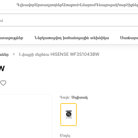
Գլխավոր
Արտադրողներ
Առաքում
Վճարում
Գնացուցակ
Կարծիքնե
ւստացույցներ
Ներկառուցվող խոհանոցային տեխնիկա
Սառնարա
աներ
Լվացքի մեքենա HISENSE WF3S1043BW
BW
Գույն:
Սպիտակ
Մոդել