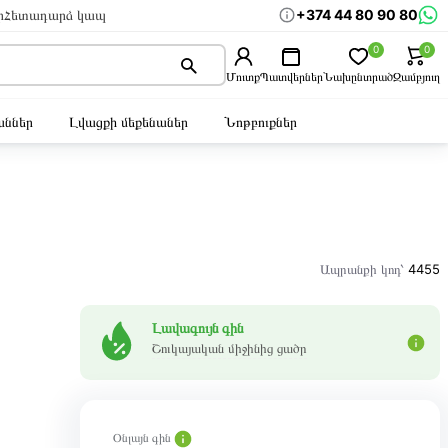
+374 44 80 90 80
ր
Հետադարձ կապ
0
0
Մուտք
Պատվերներ
Նախընտրած
Զամբյուղ
ններ
Լվացքի մեքենաներ
Նոթբուքներ
Ապրանքի կոդ՝
4455
Լավագույն գին
Շուկայական միջինից ցածր
Օնլայն գին