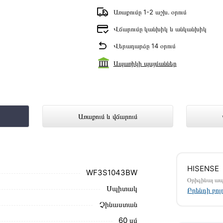
Առաքումը 1-2 աշխ․ օրում
Վճարումը կանխիկ և անկանխիկ
Վերադարձը 14 օրում
Ապառիկի պայմաններ
W ներկայացված է Technomix առցանց 
Առաքում և վճարում
մ սեղմեք
«Արագ պատվեր»
կոճակը: Կարող եք
HISENSE
ամարներին։
WF3S1043BW
Օրիգինալ ա
Սպիտակ
43BW առաքման և վճարման պայմանները վավեր
Բրենդի բո
Չինաստան
ձեզ հետ՝ համաձայնեցնելու առաքման
60 սմ