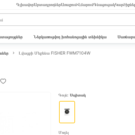
Գլխավոր
Արտադրողներ
Առաքում
Վճարում
Գնացուցակ
Կարծիքնե
ւստացույցներ
Ներկառուցվող խոհանոցային տեխնիկա
Սառնարա
աներ
Լվացքի Մեքենա FISHER FWM7104W
Գույն:
Սպիտակ
Մոդել