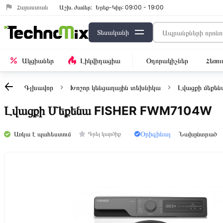
Հայաստան
Աշխ․ ժամեր:
Երեք-Կիր: 09:00 - 19:00
Տեսականի
Ակցիաներ
Լիկվիդացիա
Օդորակիչներ
Հեռո
Գլխավոր
Խոշոր կենցաղային տեխնիկա
Լվացքի մեքեն
Լվացքի Մեքենա FISHER FWM7104W
Օրիգինալ
Առկա է պահեստում
Նախընտրած
Գրել կարծիք