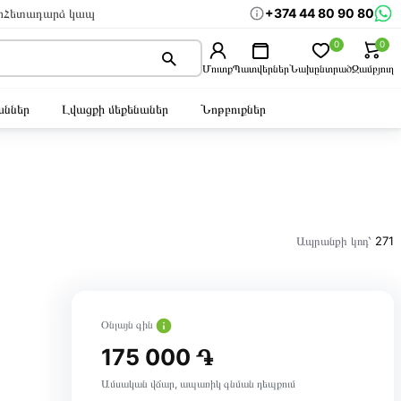
+374 44 80 90 80
ր
Հետադարձ կապ
0
0
Մուտք
Պատվերներ
Նախընտրած
Զամբյուղ
ններ
Լվացքի մեքենաներ
Նոթբուքներ
Ապրանքի կոդ՝
271
Օնլայն գին
175 000 ֏
Ամսական վճար, ապառիկ գնման դեպքում