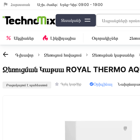
Հայաստան
Աշխ․ ժամեր:
Երեք-Կիր: 09:00 - 19:00
Տեսականի
Ակցիաներ
Լիկվիդացիա
Օդորակիչներ
Հեռո
Գլխավոր
Ջեռուցում հովացում
Ջեռուցման կաթսաներ
Ջեռուցման Կաթսա ROYAL THERMO A
Օրիգինալ
Նախընտրա
Գրել կարծիք
Բացակայում է պահեստում