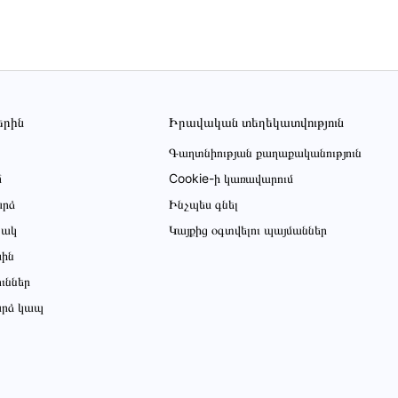
երին
Իրավական տեղեկատվություն
Գաղտնիության քաղաքականություն
մ
Cookie-ի կառավարում
րձ
Ինչպես գնել
ցակ
Կայքից օգտվելու պայմաններ
սին
ուններ
րձ կապ