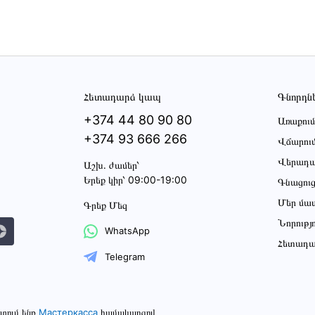
Հետադարձ կապ
Գնորդն
+374 44 80 90 80
Առաքում
+374 93 666 266
Վճարու
Վերադա
Աշխ․ ժամեր՝
Երեք կիր՝ 09:00-19:00
Գնացու
Մեր մա
Գրեք Մեզ
Նորությ
WhatsApp
Հետադա
Telegram
տում ենք
Мастеркасса
համակարգով