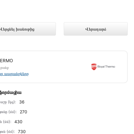
mix առցանց խանութում լավագույն
Վերցնել խանութից
Վերադարձ
HERMO
պրանք
լոր ապրանքները
նֆորմացիա
աշը (կգ):
36
ունը (մմ):
270
ն (մմ):
430
ուն (մմ):
730