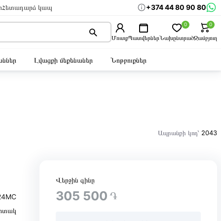
+374 44 80 90 80
ր
Հետադարձ կապ
0
0
Մուտք
Պատվերներ
Նախընտրած
Զամբյուղ
ններ
Լվացքի մեքենաներ
Նոթբուքներ
Ապրանքի կոդ՝
2043
Վերջին գինը
305 500
֏
24MC
իտակ