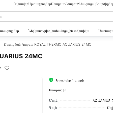
Գլխավոր
Արտադրողներ
Առաքում
Վճարում
Գնացուցակ
Կարծիքնե
ւստացույցներ
Ներկառուցվող խոհանոցային տեխնիկա
Սառնարա
Ջեռուցման Կաթսա ROYAL THERMO AQUARIUS 24MC
QUARIUS 24MC
ծ
Երաշխիք 1 տարի
Բնութագիր
Մոդել
AQUARIUS 
Գույն
Սպ