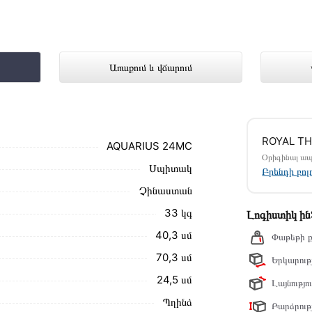
QUARIUS 24MC ներկայացված է Techno
Առաքում և վճարում
մ սեղմեք
«Արագ պատվեր»
կոճակը: Կարող եք
ROYAL T
ամարներին։
AQUARIUS 24MC
Օրիգինալ ա
Սպիտակ
O AQUARIUS 24MC առաքման և վճարման
Բրենդի բո
մ։
Չինաստան
ձեզ հետ՝ համաձայնեցնելու առաքման
33 կգ
Լոգիստիկ ի
նք տալիս կարդալ նկարագրությունը,
40,3 սմ
Փաթեթի ք
70,3 սմ
Երկարությ
ր ստանդարտներին։ Գնված ապրանքի
24,5 սմ
Լայնությու
Պղինձ
Բարձրությ