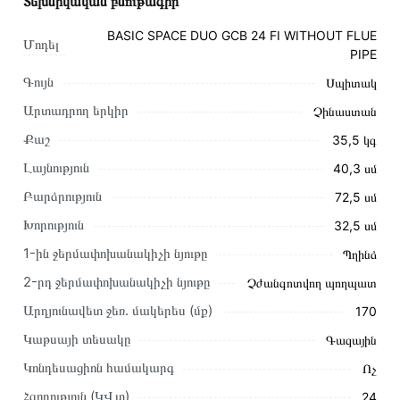
Տեխնիկական բնութագիր
BASIC SPACE DUO GCB 24 FI WITHOUT FLUE
Մոդել
PIPE
Գույն
Սպիտակ
Արտադրող երկիր
Չինաստան
Քաշ
35,5 կգ
Լայնություն
40,3 սմ
Բարձրություն
72,5 սմ
Խորություն
32,5 սմ
1-ին ջերմափոխանակիչի նյութը
Պղինձ
2-րդ ջերմափոխանակիչի նյութը
Չժանգոտվող պողպատ
Այս ապրանքը գնելու համար սեղմեք
«Ավելացնել
զամբյուղին»
կամ սեղմեք
«Արագ պատվեր»
կոճակը:
Արդյունավետ ջեռ. մակերես (մք)
170
Կարող եք նաև պատվիրել՝ զանգահարելով կայքում նշված
Կաթսայի տեսակը
Գազային
կոնտակտային համարներին։
Կոնդեսացիոն համակարգ
Ոչ
Կայքում տվյալ ապրանքի՝ Ջեռուցման Կաթսա
Հզորություն (ԿՎտ)
24