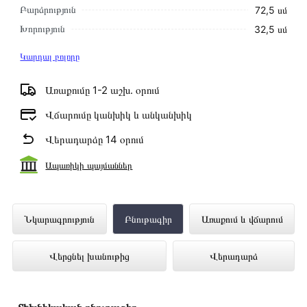
Բարձրություն
72,5 սմ
Խորություն
32,5 սմ
Կարդալ բոլորը
Առաքումը 1-2 աշխ․ օրում
Վճարումը կանխիկ և անկանխիկ
Վերադարձը 14 օրում
Ապառիկի պայմաններ
Ջեռուցման Կաթսա ELECTROLUX BASIC
Նկարագրություն
Բնութագիր
Առաքում և վճարում
SPACE DUO GCB 24 FI WITHOUT FLUE
Վերցնել խանութից
Վերադարձ
PIPE ներկայացված է Technomix առցանց
խանութում լավագույն գնով 314 000 դրամ