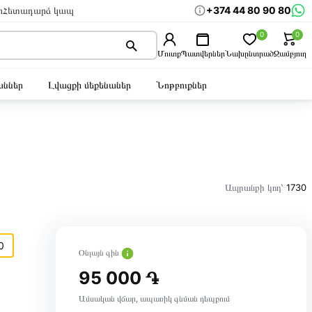
+374 44 80 90 80
ր
Հետադարձ կապ
0
0
Մուտք
Պատվերներ
Նախընտրած
Զամբյուղ
ններ
Լվացքի մեքենաներ
Նոթբուքներ
Ապրանքի կոդ՝
1730
0
Օնլայն գին
95 000 ֏
Ամսական վճար, ապառիկ գնման դեպքում