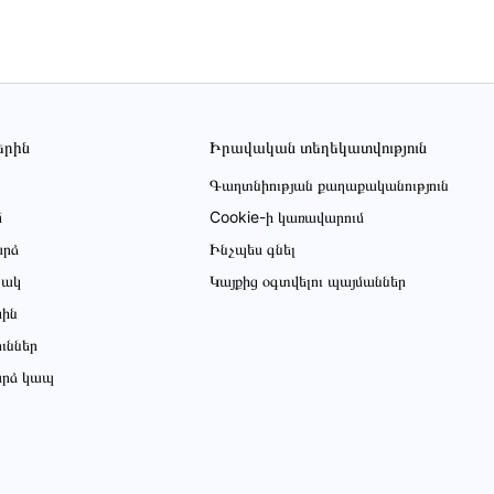
երին
Իրավական տեղեկատվություն
Գաղտնիության քաղաքականություն
մ
Cookie-ի կառավարում
րձ
Ինչպես գնել
ցակ
Կայքից օգտվելու պայմաններ
սին
ուններ
րձ կապ