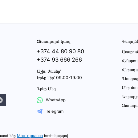
Հետադարձ կապ
Գնորդն
+374 44 80 90 80
Առաքում
+374 93 666 266
Վճարու
Վերադա
Աշխ․ ժամեր՝
Երեք կիր՝ 09:00-19:00
Գնացու
Մեր մա
Գրեք Մեզ
Նորությ
WhatsApp
Հետադա
Telegram
տում ենք
Мастеркасса
համակարգով