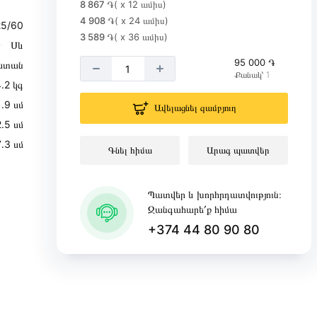
8 867 ֏
( x 12 ամիս)
4 908 ֏
( x 24 ամիս)
5/60
3 589 ֏
( x 36 ամիս)
Սև
95 000 ֏
ստան
Քանակ՝ 1
4․2 կգ
1․9 սմ
Ավելացնել զամբյուղ
․5 սմ
7․3 սմ
Գնել հիմա
Արագ պատվեր
Պատվեր և խորհրդատվություն։
Զանգահարե՛ք հիմա
+374 44 80 90 80