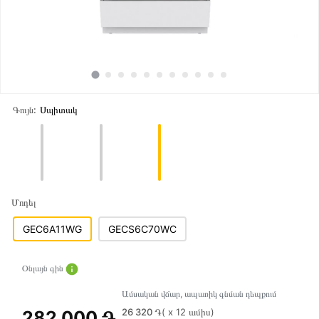
Գույն:
Սպիտակ
Մոդել
GEC6A11WG
GECS6C70WC
Օնլայն գին
Ամսական վճար, ապառիկ գնման դեպքում
26 320 ֏
( x 12 ամիս)
282 000 ֏