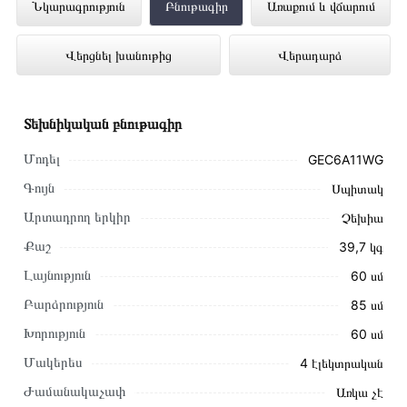
Գազօջախ GORENJE GEC6A11WG
Նկարագրություն
Բնութագիր
Առաքում և վճարում
ներկայացված է Technomix առցանց
Վերցնել խանութից
Վերադարձ
խանութում լավագույն գնով 282 000 դրամ
Տեխնիկական բնութագիր
Մոդել
GEC6A11WG
Գույն
Սպիտակ
Արտադրող երկիր
Չեխիա
Քաշ
39,7 կգ
Լայնություն
60 սմ
Բարձրություն
85 սմ
Խորություն
60 սմ
Մակերես
4 էլեկտրական
Այս ապրանքը գնելու համար սեղմեք
«Ավելացնել
Ժամանակաչափ
Առկա չէ
զամբյուղին»
կամ սեղմեք
«Արագ պատվեր»
կոճակը: