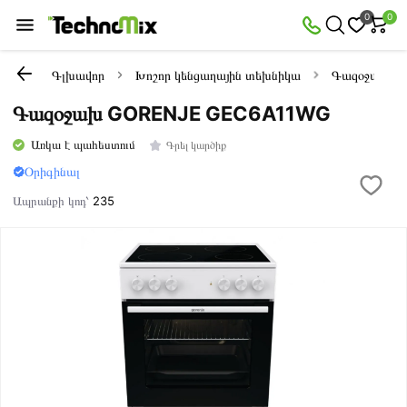
0
0
Գլխավոր
Խոշոր կենցաղային տեխնիկա
Գազօջախնե
Գազօջախ GORENJE GEC6A11WG
Առկա է պահեստում
Գրել կարծիք
Օրիգինալ
Ապրանքի կոդ՝
235