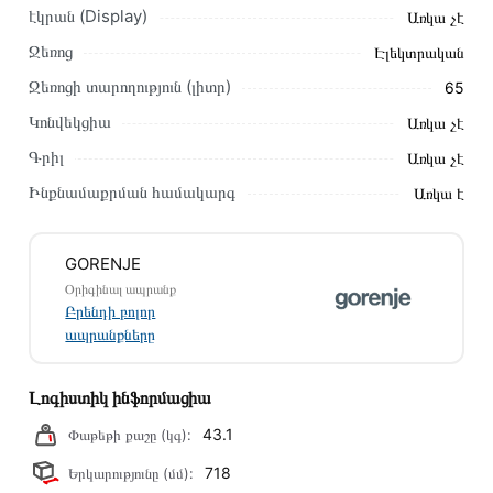
էկրան (Display)
Առկա չէ
Կարող եք նաև պատվիրել՝ զանգահարելով կայքում նշված
կոնտակտային համարներին։
Ջեռոց
Էլեկտրական
Ջեռոցի տարողություն (լիտր)
65
Կայքում տվյալ ապրանքի՝ Գազօջախ GORENJE
GEC6A11WG առաքման և վճարման պայմանները վավեր են
Կոնվեկցիա
Առկա չէ
և իրական են Հայաստանի ողջ տարածքում։
Գրիլ
Առկա չէ
Մեր պրոֆեսիոնալ մենեջերները կմշակեն պատվերը և
Ինքնամաքրման համակարգ
Առկա է
կկապվեն ձեզ հետ՝ համաձայնեցնելու առաքման
պայմանները։ Նախքան առցանց պատվեր տեղադրելը,
խորհուրդ ենք տալիս կարդալ նկարագրությունը,
GORENJE
բնութագրերը և կարծիքները:
Օրիգինալ ապրանք
Բրենդի բոլոր
Տվյալ ապրանքը սետիֆիկացված է և համպատասխանում է
ապրանքները
բոլոր ստանդարտներին։ Գնված ապրանքի վերադարձը
կատարվում է 14 օրվա ընթացքում:
Լոգիստիկ ինֆորմացիա
43.1
Փաթեթի քաշը (կգ):
718
Երկարությունը (մմ):