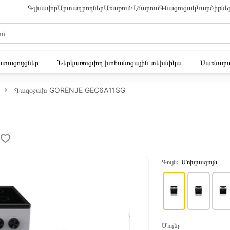
Գլխավոր
Արտադրողներ
Առաքում
Վճարում
Գնացուցակ
Կարծիքնե
ւստացույցներ
Ներկառուցվող խոհանոցային տեխնիկա
Սառնարա
Գազօջախ GORENJE GEC6A11SG
Գույն:
Մոխրագույն
Մոդել