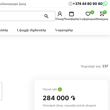
+374 44 80 90 80
ր
Հետադարձ կապ
0
0
Մուտք
Պատվերներ
Նախընտրած
Զամբյուղ
ններ
Լվացքի մեքենաներ
Նոթբուքներ
Ապրանքի կոդ՝
237
Օնլայն գին
284 000 ֏
Ամսական վճար, ապառիկ գնման դեպքում