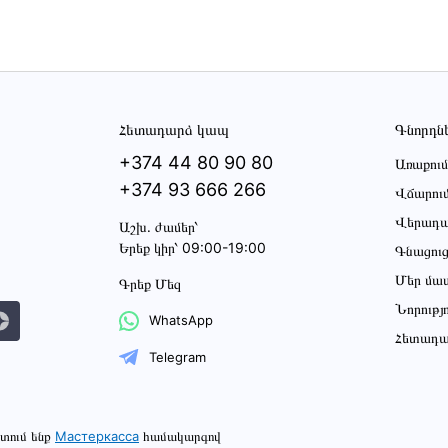
Հետադարձ կապ
Գնորդն
+374 44 80 90 80
Առաքում
+374 93 666 266
Վճարու
Վերադա
Աշխ․ ժամեր՝
Երեք կիր՝ 09:00-19:00
Գնացու
Մեր մա
Գրեք Մեզ
Նորությ
WhatsApp
Հետադա
Telegram
տում ենք
Мастеркасса
համակարգով