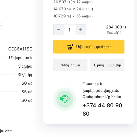
26 507 ֏
( x 12 ամիս)
14 673 ֏
( x 24 ամիս)
10 729 ֏
( x 36 ամիս)
ի
284 000 ֏
Քանակ՝ 1
Ավելացնել զամբյուղ
GEC6A11SG
Մոխրագույն
Գնել հիմա
Արագ պատվեր
Չեխիա
39,2 կգ
60 սմ
Պատվեր և
խորհրդատվություն։
85 սմ
Զանգահարե՛ք հիմա
60 սմ
+374 44 80 90
80
խ․ օրում