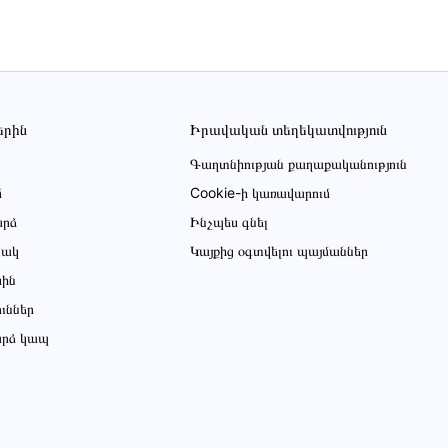
երին
Իրավական տեղեկատվություն
Գաղտնիության քաղաքականություն
մ
Cookie-ի կառավարում
րձ
Ինչպես գնել
ցակ
Կայքից օգտվելու պայմաններ
սին
ուններ
րձ կապ