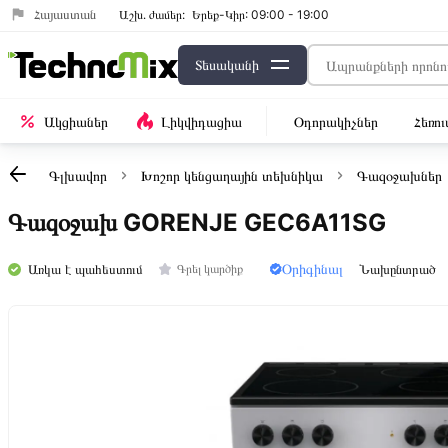
Հայաստան
Աշխ․ ժամեր:
Երեք-Կիր: 09:00 - 19:00
Տեսականի
Ակցիաներ
Լիկվիդացիա
Օդորակիչներ
Հեռո
Գլխավոր
Խոշոր կենցաղային տեխնիկա
Գազօջախներ
Գազօջախ GORENJE GEC6A11SG
Օրիգինալ
Առկա է պահեստում
Նախընտրած
Գրել կարծիք