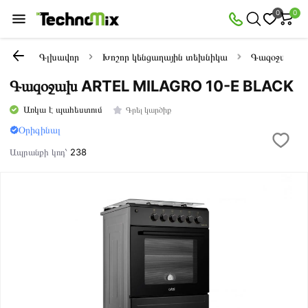
0
0
Գլխավոր
Խոշոր կենցաղային տեխնիկա
Գազօջախնե
Գազօջախ ARTEL MILAGRO 10-E BLACK
Առկա է պահեստում
Գրել կարծիք
Օրիգինալ
Ապրանքի կոդ՝
238