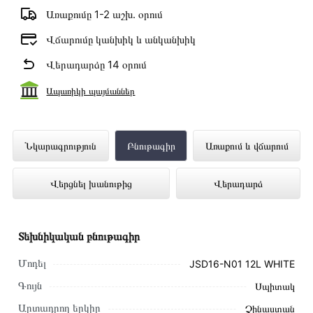
Առաքումը 1-2 աշխ․ օրում
Վճարումը կանխիկ և անկանխիկ
Վերադարձը 14 օրում
Ապառիկի պայմաններ
Գազային ջրատաքացուցիչ INFINITE
Նկարագրություն
Բնութագիր
Առաքում և վճարում
JSD16-N01 12L WHITE ներկայացված է
Վերցնել խանութից
Վերադարձ
Technomix առցանց խանութում լավագույն
գնով 38 900 դրամ
Տեխնիկական բնութագիր
Մոդել
JSD16-N01 12L WHITE
Գույն
Սպիտակ
Արտադրող երկիր
Չինաստան