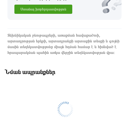
պայմանները։ Նախքան առցանց պատվեր տեղադրելը,
Ստանալ խորհրդատվություն
խորհուրդ ենք տալիս կարդալ նկարագրությունը,
բնութագրերը և կարծիքները:
Տվյալ ապրանքը սետիֆիկացված է և համպատասխանում է
Տեխնիկական բնութագրերի, առաքման հավաքածուի,
բոլոր ստանդարտներին։ Գնված ապրանքի վերադարձը
արտադրության երկրի, արտադրանքի արտաքին տեսքի և գույնի
կատարվում է 14 օրվա ընթացքում:
մասին տեղեկատվությունը միայն հղման համար է և հիմնված է
հրապարակման պահին առկա վերջին տեղեկատվության վրա։
Նման ապրանքներ