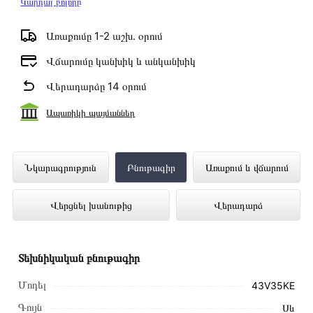
Կարդալ բոլորը
Առաքումը 1-2 աշխ․ օրում
Վճարումը կանխիկ և անկանխիկ
Վերադարձը 14 օրում
Ապառիկի պայմաններ
Հեռուստացույց TOSHIBA 43V35KE
Նկարագրություն
Բնութագիր
Առաքում և վճարում
ներկայացված է Technomix առցանց
Վերցնել խանութից
Վերադարձ
խանութում լավագույն գնով 128 900 դրամ
Տեխնիկական բնութագիր
Մոդել
43V35KE
Գույն
Սև