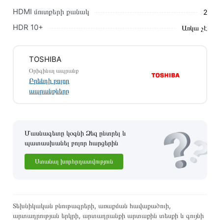
խորհուրդ ենք տալիս կարդալ նկարագրությունը,
HDMI մուտքերի քանակ
2
բնութագրերը և կարծիքները:
HDR 10+
Առկա չէ
Տվյալ ապրանքը սետիֆիկացված է և համպատասխանում է
բոլոր ստանդարտներին։ Գնված ապրանքի վերադարձը
TOSHIBA
կատարվում է 14 օրվա ընթացքում:
Օրիգինալ ապրանք
Բրենդի բոլոր
ապրանքները
Մասնագետը կօգնի Ձեզ ընտրել և
պատասխանել բոլոր հարցերին
Ստանալ խորհրդատվություն
Տեխնիկական բնութագրերի, առաքման հավաքածուի,
արտադրության երկրի, արտադրանքի արտաքին տեսքի և գույնի