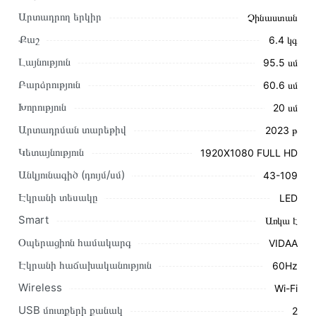
Արտադրող երկիր
Չինաստան
Քաշ
6.4 կգ
Լայնություն
95․5 սմ
Բարձրություն
60․6 սմ
Խորություն
20 սմ
Արտադրման տարեթիվ
2023 թ
Այս ապրանքը գնելու համար սեղմեք
«Ավելացնել
Կետայնություն
1920X1080 FULL HD
զամբյուղին»
կամ սեղմեք
«Արագ պատվեր»
կոճակը:
Անկյունագիծ (դույմ/սմ)
43-109
Կարող եք նաև պատվիրել՝ զանգահարելով կայքում նշված
կոնտակտային համարներին։
Էկրանի տեսակը
LED
Smart
Առկա է
Կայքում տվյալ ապրանքի՝ Հեռուստացույց TOSHIBA
43V35KE առաքման և վճարման պայմանները վավեր են և
Օպերացիոն համակարգ
VIDAA
իրական են Հայաստանի ողջ տարածքում։
Էկրանի հաճախականություն
60Hz
Մեր պրոֆեսիոնալ մենեջերները կմշակեն պատվերը և
Wireless
Wi-Fi
կկապվեն ձեզ հետ՝ համաձայնեցնելու առաքման
USB մուտքերի քանակ
2
պայմանները։ Նախքան առցանց պատվեր տեղադրելը,