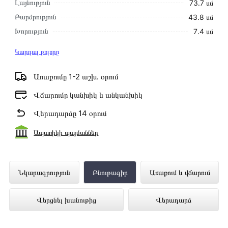
Լայնություն
73․7 սմ
Բարձրություն
43․8 սմ
Խորություն
7․4 սմ
Կարդալ բոլորը
Առաքումը 1-2 աշխ․ օրում
Վճարումը կանխիկ և անկանխիկ
Վերադարձը 14 օրում
Ապառիկի պայմաններ
Հեռուստացույց SAMSUNG
Նկարագրություն
Բնութագիր
Առաքում և վճարում
UE32T5300AUXCE ներկայացված է
Վերցնել խանութից
Վերադարձ
Technomix առցանց խանութում լավագույն
գնով 142 000 դրամ