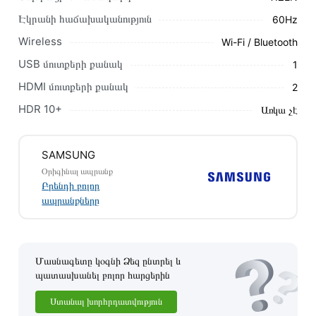
UE32T5300AUXCE առաքման և վճարման պայմանները
Էկրանի հաճախականություն
60Hz
վավեր են և իրական են Հայաստանի ողջ տարածքում։
Wireless
Wi-Fi / Bluetooth
Մեր պրոֆեսիոնալ մենեջերները կմշակեն պատվերը և
USB մուտքերի քանակ
1
կկապվեն ձեզ հետ՝ համաձայնեցնելու առաքման
HDMI մուտքերի քանակ
2
պայմանները։ Նախքան առցանց պատվեր տեղադրելը,
խորհուրդ ենք տալիս կարդալ նկարագրությունը,
HDR 10+
Առկա չէ
բնութագրերը և կարծիքները:
Տվյալ ապրանքը սետիֆիկացված է և համպատասխանում է
SAMSUNG
բոլոր ստանդարտներին։ Գնված ապրանքի վերադարձը
Օրիգինալ ապրանք
կատարվում է 14 օրվա ընթացքում:
Բրենդի բոլոր
ապրանքները
Մասնագետը կօգնի Ձեզ ընտրել և
պատասխանել բոլոր հարցերին
Ստանալ խորհրդատվություն