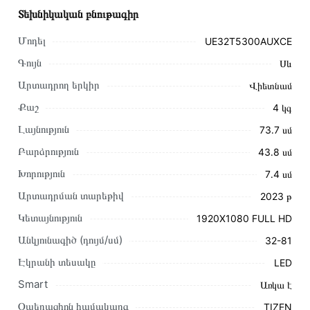
Տեխնիկական բնութագիր
Մոդել
UE32T5300AUXCE
Գույն
Սև
Արտադրող երկիր
Վիետնամ
Քաշ
4 կգ
Լայնություն
73․7 սմ
Բարձրություն
43․8 սմ
Խորություն
7․4 սմ
Արտադրման տարեթիվ
2023 թ
Կետայնություն
1920X1080 FULL HD
Այս ապրանքը գնելու համար սեղմեք
«Ավելացնել
Անկյունագիծ (դույմ/սմ)
32-81
զամբյուղին»
կամ սեղմեք
«Արագ պատվեր»
կոճակը:
Էկրանի տեսակը
LED
Կարող եք նաև պատվիրել՝ զանգահարելով կայքում նշված
կոնտակտային համարներին։
Smart
Առկա է
Օպերացիոն համակարգ
TIZEN
Կայքում տվյալ ապրանքի՝ Հեռուստացույց SAMSUNG