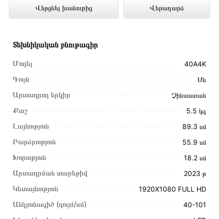
Վերցնել խանութից
Վերադարձ
խանութում լավագույն գնով 145 000 դրամ
Տեխնիկական բնութագիր
Մոդել
40A4K
Գույն
Սև
Արտադրող երկիր
Չինաստան
Քաշ
5․5 կգ
Լայնություն
89․3 սմ
Բարձրություն
55․9 սմ
Խորություն
18․2 սմ
Արտադրման տարեթիվ
2023 թ
Այս ապրանքը գնելու համար սեղմեք
«Ավելացնել
Կետայնություն
1920X1080 FULL HD
զամբյուղին»
կամ սեղմեք
«Արագ պատվեր»
կոճակը:
Անկյունագիծ (դույմ/սմ)
40-101
Կարող եք նաև պատվիրել՝ զանգահարելով կայքում նշված
կոնտակտային համարներին։