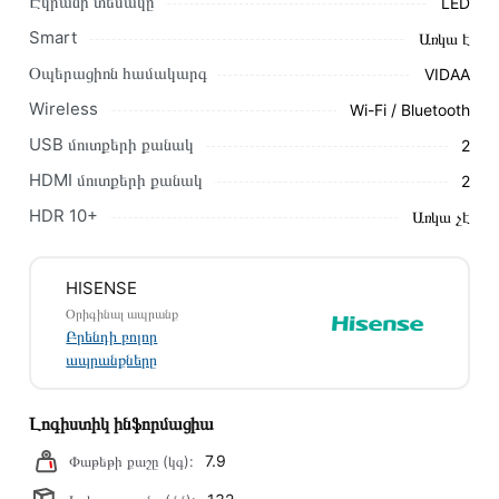
Էկրանի տեսակը
LED
Smart
Առկա է
Կայքում տվյալ ապրանքի՝ Հեռուստացույց HISENSE 40A4K
առաքման և վճարման պայմանները վավեր են և իրական են
Օպերացիոն համակարգ
VIDAA
Հայաստանի ողջ տարածքում։
Wireless
Wi-Fi / Bluetooth
Մեր պրոֆեսիոնալ մենեջերները կմշակեն պատվերը և
USB մուտքերի քանակ
2
կկապվեն ձեզ հետ՝ համաձայնեցնելու առաքման
HDMI մուտքերի քանակ
2
պայմանները։ Նախքան առցանց պատվեր տեղադրելը,
խորհուրդ ենք տալիս կարդալ նկարագրությունը,
HDR 10+
Առկա չէ
բնութագրերը և կարծիքները:
Տվյալ ապրանքը սետիֆիկացված է և համպատասխանում է
HISENSE
բոլոր ստանդարտներին։ Գնված ապրանքի վերադարձը
Օրիգինալ ապրանք
կատարվում է 14 օրվա ընթացքում:
Բրենդի բոլոր
ապրանքները
Լոգիստիկ ինֆորմացիա
7.9
Փաթեթի քաշը (կգ):