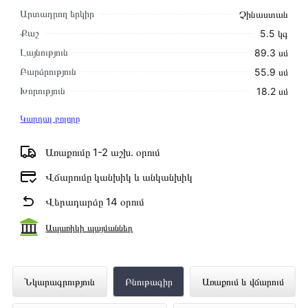
Արտադրող երկիր
Չինաստան
Քաշ
5․5 կգ
Լայնություն
89․3 սմ
Բարձրություն
55․9 սմ
Խորություն
18․2 սմ
Կարդալ բոլորը
Առաքումը 1-2 աշխ․ օրում
Վճարումը կանխիկ և անկանխիկ
Վերադարձը 14 օրում
Ապառիկի պայմաններ
Հեռուստացույց HISENSE 40A4K
Նկարագրություն
Բնութագիր
Առաքում և վճարում
ներկայացված է Technomix առցանց