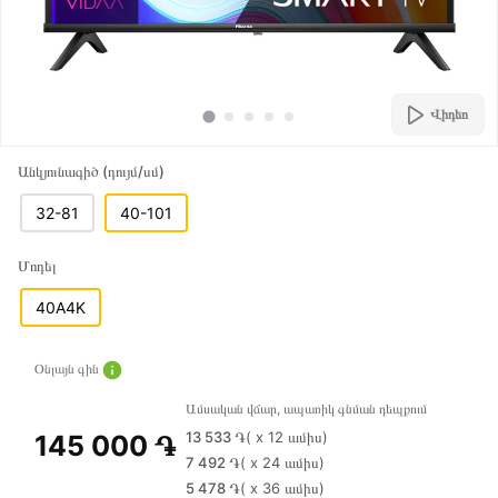
Վիդեո
Անկյունագիծ (դույմ/սմ)
32-81
40-101
Մոդել
40A4K
Օնլայն գին
Ամսական վճար, ապառիկ գնման դեպքում
13 533 ֏
( x 12 ամիս)
145 000 ֏
7 492 ֏
( x 24 ամիս)
5 478 ֏
( x 36 ամիս)