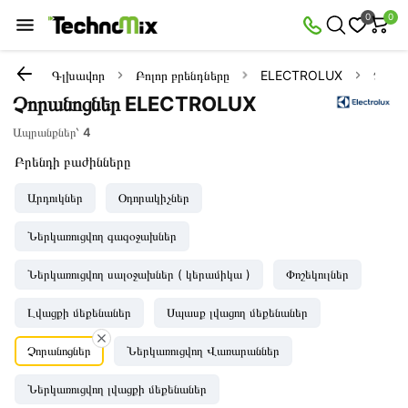
0
0
Գլխավոր
Բոլոր բրենդները
ELECTROLUX
Չորա
Չորանոցներ ELECTROLUX
Ապրանքներ՝
4
Բրենդի բաժինները
Արդուկներ
Օդորակիչներ
Ներկառուցվող գազօջախներ
Ներկառուցվող սալօջախներ ( կերամիկա )
Փոշեկուլներ
Լվացքի մեքենաներ
Սպասք լվացող մեքենաներ
Չորանոցներ
Ներկառուցվող Վառարաններ
Ներկառուցվող լվացքի մեքենաներ