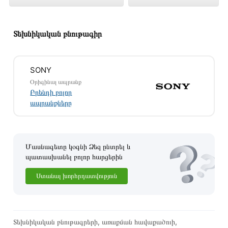
500 դրամ
Տեխնիկական բնութագիր
SONY
Օրիգինալ ապրանք
Բրենդի բոլոր
ապրանքները
Մասնագետը կօգնի Ձեզ ընտրել և
պատասխանել բոլոր հարցերին
Ստանալ խորհրդատվություն
Այս ապրանքը գնելու համար սեղմեք
«Ավելացնել
զամբյուղին»
կամ սեղմեք
«Արագ պատվեր»
կոճակը:
Կարող եք նաև պատվիրել՝ զանգահարելով կայքում նշված
Տեխնիկական բնութագրերի, առաքման հավաքածուի,