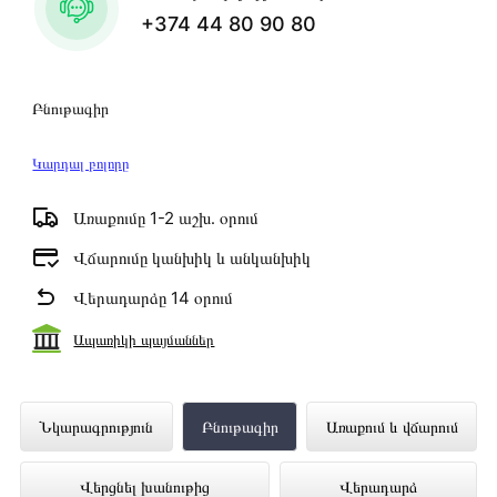
+374 44 80 90 80
Բնութագիր
Կարդալ բոլորը
Առաքումը 1-2 աշխ․ օրում
Վճարումը կանխիկ և անկանխիկ
Վերադարձը 14 օրում
Ապառիկի պայմաններ
Շարժական բարձրախոս SONY
Նկարագրություն
Բնութագիր
Առաքում և վճարում
SRSXB23L ներկայացված է Technomix
Վերցնել խանութից
Վերադարձ
առցանց խանութում լավագույն գնով 44