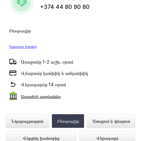
+374 44 80 90 80
Բնութագիր
Կարդալ բոլորը
Առաքումը 1-2 աշխ․ օրում
Վճարումը կանխիկ և անկանխիկ
Վերադարձը 14 օրում
Ապառիկի պայմաններ
Շարժական բարձրախոս MARSHALL
Նկարագրություն
Բնութագիր
Առաքում և վճարում
Emberton II (Cream) 1006237
Վերցնել խանութից
Վերադարձ
ներկայացված է Technomix առցանց