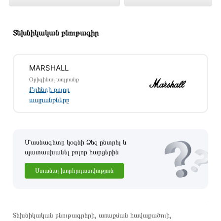
խանութում լավագույն գնով 67 700 դրամ
Տեխնիկական բնութագիր
MARSHALL
Օրիգինալ ապրանք
Բրենդի բոլոր
ապրանքները
Մասնագետը կօգնի Ձեզ ընտրել և
պատասխանել բոլոր հարցերին
Ստանալ խորհրդատվություն
Այս ապրանքը գնելու համար սեղմեք
«Ավելացնել
զամբյուղին»
կամ սեղմեք
«Արագ պատվեր»
կոճակը:
Կարող եք նաև պատվիրել՝ զանգահարելով կայքում նշված
Տեխնիկական բնութագրերի, առաքման հավաքածուի,