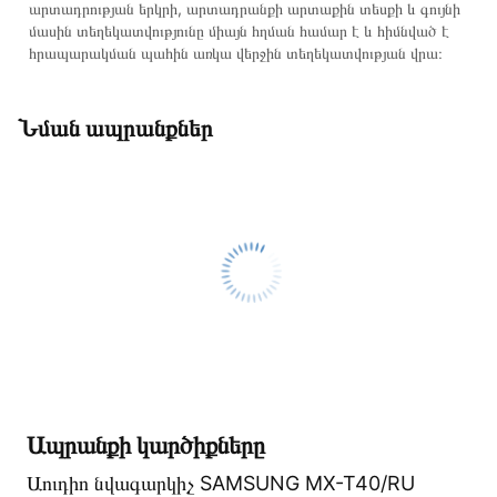
կոնտակտային համարներին։
արտադրության երկրի, արտադրանքի արտաքին տեսքի և գույնի
մասին տեղեկատվությունը միայն հղման համար է և հիմնված է
Կայքում տվյալ ապրանքի՝ Աուդիո նվագարկիչ SAMSUNG
հրապարակման պահին առկա վերջին տեղեկատվության վրա։
MX-T40/RU առաքման և վճարման պայմանները վավեր են
և իրական են Հայաստանի ողջ տարածքում։
Նման ապրանքներ
Մեր պրոֆեսիոնալ մենեջերները կմշակեն պատվերը և
կկապվեն ձեզ հետ՝ համաձայնեցնելու առաքման
պայմանները։ Նախքան առցանց պատվեր տեղադրելը,
խորհուրդ ենք տալիս կարդալ նկարագրությունը,
բնութագրերը և կարծիքները:
Տվյալ ապրանքը սետիֆիկացված է և համպատասխանում է
բոլոր ստանդարտներին։ Գնված ապրանքի վերադարձը
կատարվում է 14 օրվա ընթացքում:
Ապրանքի կարծիքները
Աուդիո նվագարկիչ SAMSUNG MX-T40/RU