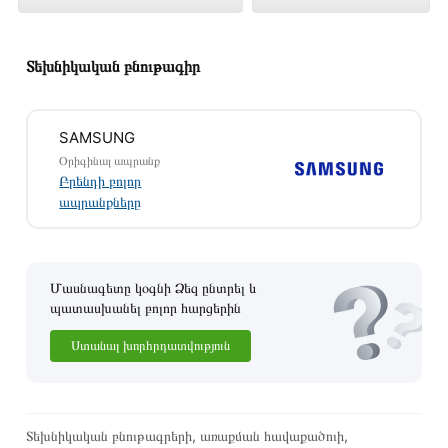
000 դրամ
Տեխնիկական բնութագիր
SAMSUNG
Օրիգինալ ապրանք
Բրենդի բոլոր
ապրանքները
Մասնագետը կօգնի Ձեզ ընտրել և
պատասխանել բոլոր հարցերին
Ստանալ խորհրդատվություն
Այս ապրանքը գնելու համար սեղմեք
«Ավելացնել
զամբյուղին»
կամ սեղմեք
«Արագ պատվեր»
կոճակը:
Կարող եք նաև պատվիրել՝ զանգահարելով կայքում նշված
Տեխնիկական բնութագրերի, առաքման հավաքածուի,