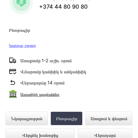
+374 44 80 90 80
Բնութագիր
Կարդալ բոլորը
Առաքումը 1-2 աշխ․ օրում
Վճարումը կանխիկ և անկանխիկ
Վերադարձը 14 օրում
Ապառիկի պայմաններ
Աուդիո նվագարկիչ SAMSUNG MX-
Նկարագրություն
Բնութագիր
Առաքում և վճարում
T40/RU ներկայացված է Technomix
Վերցնել խանութից
Վերադարձ
առցանց խանութում լավագույն գնով 159