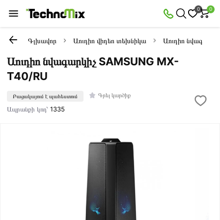
0
0
Գլխավոր
Աուդիո վիդեո տեխնիկա
Աուդիո նվագարկի
Աուդիո նվագարկիչ SAMSUNG MX-
T40/RU
Գրել կարծիք
Բացակայում է պահեստում
Ապրանքի կոդ՝
1335