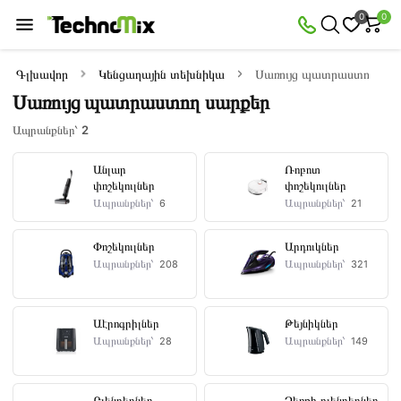
×
0
0
Զտիչ
Ապրանքներ՝
2
Գլխավոր
Կենցաղային տեխնիկա
Սառույց պատրաստող սար
Սառույց պատրաստող սարքեր
Առկա
Զեղչված
Ապրանքներ՝
2
Անլար
Ռոբոտ
փոշեկուլներ
փոշեկուլներ
Գին
Ապրանքներ՝
Ապրանքներ՝
6
21
դրամ
—
Փոշեկուլներ
Արդուկներ
Ապրանքներ՝
Ապրանքներ՝
208
321
Արտադրողներ
Աէրոգրիլներ
Թեյնիկներ
Ապրանքներ՝
Ապրանքներ՝
28
149
GORENJE
Բլենդերներ
Ձեռքի բլենդերներ