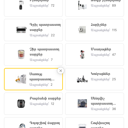
Ապրանքներ՝
Ապրանքներ՝
72
89
Գույն
Չժանգոտվող
Գրիլ պատրաստող
Հարիչներ
Պողպատ-
սարքեր
Ապրանքներ՝
115
Սև
Ապրանքներ՝
22
Սպիտակ
Չիր պատրաստող
Մսաղացներ
սարքեր
Ապրանքներ՝
47
Ապրանքներ՝
7
Արտադրող
երկիր
Կոմբայններ
Սառույց
պատրաստող
Ապրանքներ՝
25
Չինաստան
սարքեր
Ապրանքներ՝
2
Բազմաեփ սարքեր
Սենդվիչ
պատրաստող
Ապրանքներ՝
12
Կառավարումը
սարքեր
Ապրանքներ՝
36
Էլեկտրոնային
Գոլորշիով մաքրող
Շոգեխաշող
սարքեր
սարքեր