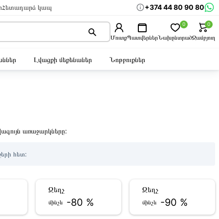
+374 44 80 90 80
ր
Հետադարձ կապ
0
0
Մուտք
Պատվերներ
Նախընտրած
Զամբյուղ
ններ
Լվացքի մեքենաներ
Նոթբուքներ
ագույն առաջարկները:
ջերի հետ:
Զեղչ
Զեղչ
-80 %
-90 %
մինչև
մինչև