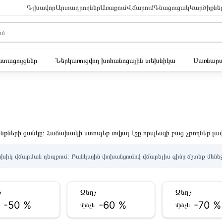
Գլխավոր
Արտադրողներ
Առաքում
Վճարում
Գնացուցակ
Կարծիքնե
ւստացույցներ
Ներկառուցվող խոհանոցային տեխնիկա
Սառնարա
քների ցանկը։ Հաճախակի ստուգեք տվյալ էջը որպեսզի բաց չթողնեք լավ
խիկ վճարման դեպքում։ Բանկային փոխանցումով վճարելիս գինը ճշտեք մենե
չ
Զեղչ
Զեղչ
-50 %
-60 %
-70 %
և
մինչև
մինչև