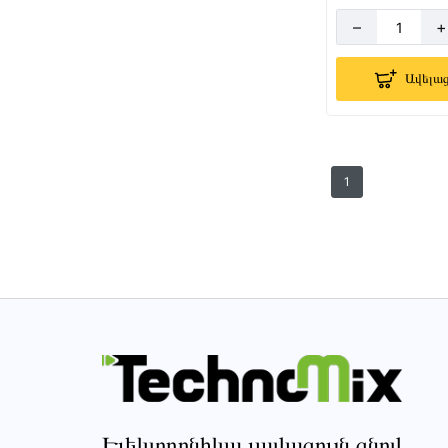
–
+
Ավելաց
1
Էլեկտրոնիկա լավագույն գնով