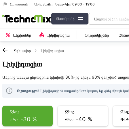
Հայաստան
Աշխ․ ժամեր:
Երեք-Կիր: 09:00 - 19:00
Տեսականի
Ակցիաներ
Լիկվիդացիա
Օդորակիչներ
Հեռո
Գլխավոր
Լիկվիդացիա
Լիկվիդացիա
Ամբողջ ամսվա ընթացքում կփոխվի 30%-ից մինչև 90% զեղչված ապրան
Ուշադրություն
Լիկվիդացիոն ապրանքները կարող եք գնել միայն կան
Զեղչ
Զեղչ
Զեղ
-30 %
-40 %
մինչև
մինչև
մինչ