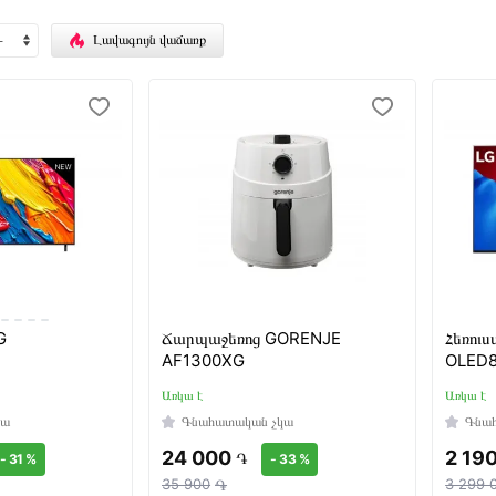
Լավագույն վաճառք
G
Ճարպաջեռոց GORENJE
Հեռուս
AF1300XG
OLED
Առկա է
Առկա է
կա
Գնահատական չկա
Գնա
24 000
2 19
֏
- 31 %
- 33 %
35 900
֏
3 299 