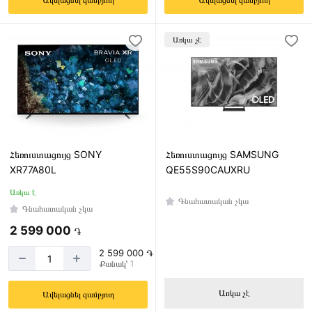
Առկա չէ
Հեռուստացույց SONY
Հեռուստացույց SAMSUNG
XR77A80L
QE55S90CAUXRU
Առկա է
Գնահատական չկա
Գնահատական չկա
2 599 000
֏
2 599 000 ֏
Քանակ՝ 1
Առկա չէ
Ավելացնել զամբյուղ