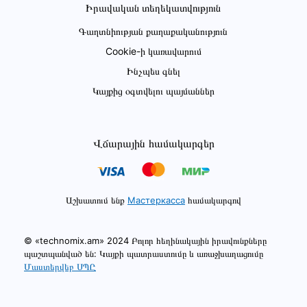
Իրավական տեղեկատվություն
Գաղտնիության քաղաքականություն
Cookie-ի կառավարում
Ինչպես գնել
Կայքից օգտվելու պայմաններ
Վճարային համակարգեր
Աշխատում ենք
Мастеркасса
համակարգով
© «technomix.am» 2024 Բոլոր հեղինակային իրավունքները
պաշտպանված են: Կայքի պատրաստումը և առաջխաղացումը
Մաստերվեբ ՍՊԸ