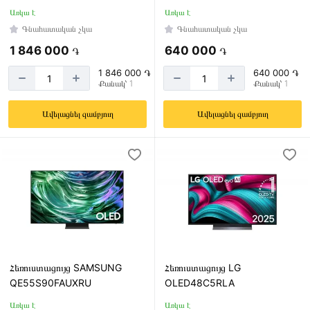
210
Առկա է
Առկա է
Գնահատական չկա
Գնահատական չկա
1 846 000
640 000
֏
֏
Էկրանի
1 846 000 ֏
640 000 ֏
տեսակը
Քանակ՝ 1
Քանակ՝ 1
OLED
Ավելացնել զամբյուղ
Ավելացնել զամբյուղ
Smart
Առկա
է
Օպերացիոն
Հեռուստացույց SAMSUNG
Հեռուստացույց LG
համակարգ
QE55S90FAUXRU
OLED48C5RLA
ANDROID
Առկա է
Առկա է