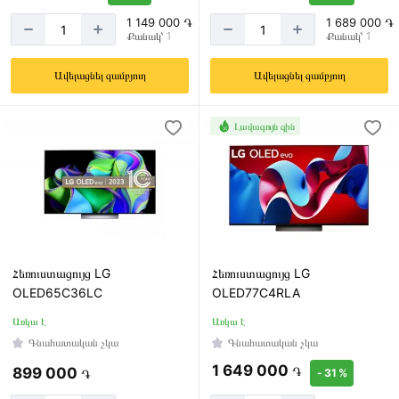
1 149 000 ֏
1 689 000 ֏
Քանակ՝ 1
Քանակ՝ 1
Ավելացնել զամբյուղ
Ավելացնել զամբյուղ
Լավագույն գին
Հեռուստացույց LG
Հեռուստացույց LG
OLED65C36LC
OLED77C4RLA
Առկա է
Առկա է
Գնահատական չկա
Գնահատական չկա
1 649 000
֏
899 000
֏
- 31 %