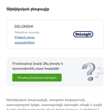
Տեխնիկական բնութագիր
DELONGHI
Օրիգինալ ապրանք
Բրենդի բոլոր
ապրանքները
Մասնագետը կօգնի Ձեզ ընտրել և
պատասխանել բոլոր հարցերին
Ստանալ խորհրդատվություն
Այս ապրանքը գնելու համար սեղմեք
«Ավելացնել
զամբյուղին»
կամ սեղմեք
«Արագ պատվեր»
կոճակը:
Կարող եք նաև պատվիրել՝ զանգահարելով կայքում նշված
Տեխնիկական բնութագրերի, առաքման հավաքածուի,
կոնտակտային համարներին։
արտադրության երկրի, արտադրանքի արտաքին տեսքի և գույնի
մասին տեղեկատվությունը միայն հղման համար է և հիմնված է