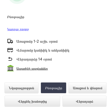
Բնութագիր
Կարդալ բոլորը
Առաքումը 1-2 աշխ․ օրում
Վճարումը կանխիկ և անկանխիկ
Վերադարձը 14 օրում
Ապառիկի պայմաններ
Բազմաեփ սարք DELONGHI
Նկարագրություն
Բնութագիր
Առաքում և վճարում
FH1396/1.BK ներկայացված է
Վերցնել խանութից
Վերադարձ
Technomix առցանց խանութում լավագույն
գնով 200 900 դրամ